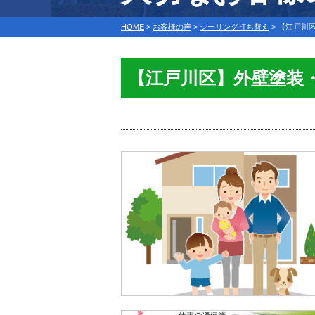
HOME
>
お客様の声
>
シーリング打ち替え
>
【江戸川
【江戸川区】外壁塗装