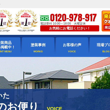
ト
0120-978-917
電話受付 10:00～18:00 火曜定休
お気軽にお電話ください！
塗装商品
塗装事例
お客様の声
現場ブ
格掲載中！
いた
のお便り
VOICE