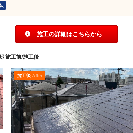
装
施工の詳細はこちらから
 施工前/施工後
施工後
After