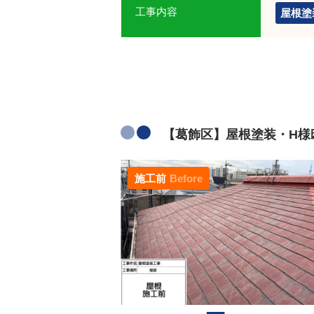
工事内容
屋根塗
【葛飾区】屋根塗装・H様邸
施工前
Before