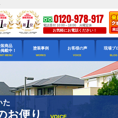
ト
0120-978-917
電話受付 10:00～18:00 火曜定休
お気軽にお電話ください！
塗装商品
塗装事例
お客様の声
現場ブ
格掲載中！
いた
のお便り
VOICE