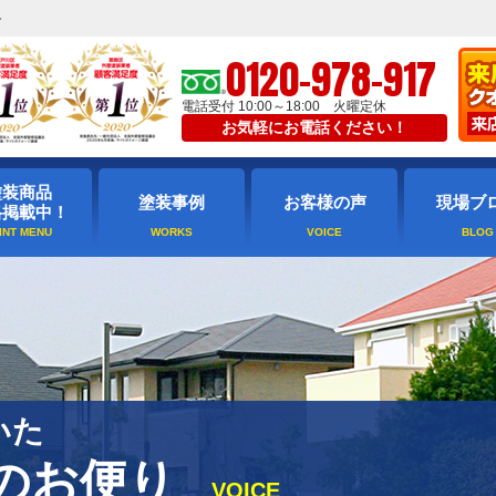
ト
0120-978-917
電話受付 10:00～18:00 火曜定休
お気軽にお電話ください！
塗装商品
塗装事例
お客様の声
現場ブ
格掲載中！
いた
のお便り
VOICE