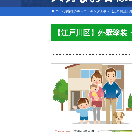
HOME
>
お客様の声
>
コーキング工事
>
【江戸川区】
【江戸川区】外壁塗装