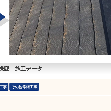
様邸 施工データ
工事
その他修繕工事