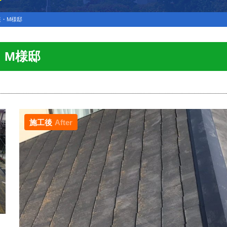
装・M様邸
・M様邸
施工後
After