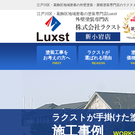
江戸川区・葛飾区地域密着の外壁塗装・屋根塗装専門店のラクス
江戸川区・葛飾区地域密着の塗装専門店Luxst
塗装工事を
ラクストが
お考えの方へ
選ばれる理由
価
ラクストが手掛けた
施工事例
WORK