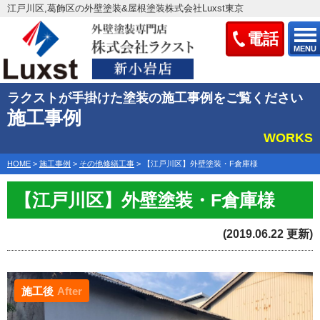
江戸川区,葛飾区の外壁塗装&屋根塗装株式会社Luxst東京
電話
MENU
ラクストが手掛けた塗装の施工事例をご覧ください
施工事例
WORKS
HOME
>
施工事例
>
その他修繕工事
>
【江戸川区】外壁塗装・F倉庫様
【江戸川区】外壁塗装・F倉庫様
(2019.06.22 更新)
施工後
After