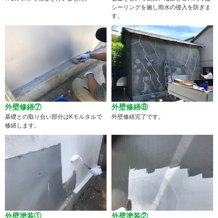
シーリングを施し雨水の侵入を防ぎま
す。
外壁修繕⑦
外壁修繕⑧
基礎との取り合い部分はKモルタルで
外壁修繕完了です。
修繕します。
外壁塗装①
外壁塗装②