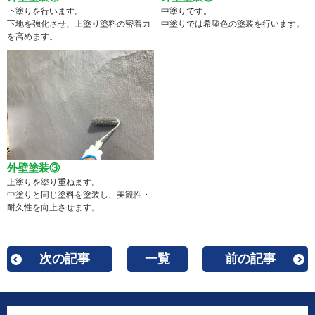
下塗りを行います。
中塗りです。
下地を強化させ、上塗り塗料の密着力
中塗りでは希望色の塗装を行います。
を高めます。
外壁塗装③
上塗りを塗り重ねます。
中塗りと同じ塗料を塗装し、美観性・
耐久性を向上させます。
次の記事
一覧
前の記事