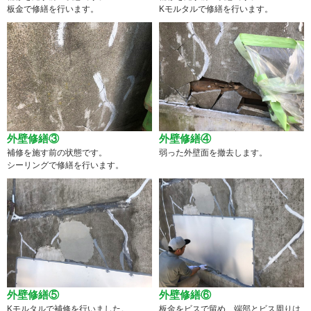
板金で修繕を行います。
Kモルタルで修繕を行います。
外壁修繕③
外壁修繕④
補修を施す前の状態です。
弱った外壁面を撤去します。
シーリングで修繕を行います。
外壁修繕⑤
外壁修繕⑥
Kモルタルで補修を行いました。
板金をビスで留め、端部とビス周りは