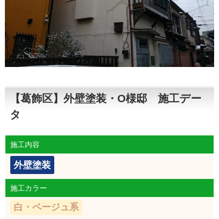
【葛飾区】外壁塗装・O様邸 施工デー
タ
施工内容
外壁塗装
施工カラー
白・ベージュ系