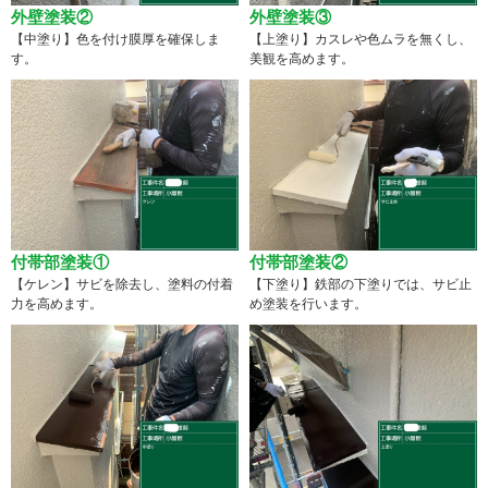
外壁塗装②
外壁塗装③
【中塗り】色を付け膜厚を確保しま
【上塗り】カスレや色ムラを無くし、
す。
美観を高めます。
付帯部塗装①
付帯部塗装②
【ケレン】サビを除去し、塗料の付着
【下塗り】鉄部の下塗りでは、サビ止
力を高めます。
め塗装を行います。