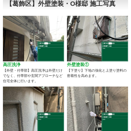
【葛飾区】外壁塗装・O様邸 施工写真
高圧洗浄
外壁塗装①
【外壁・付帯部】高圧洗浄は外壁だけ
【下塗り】下地の強化と上塗り塗料の
でなく、付帯部や玄関アプローチなど
密着性を高めます。
住宅全体に行います。