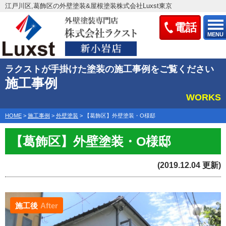
江戸川区,葛飾区の外壁塗装&屋根塗装株式会社Luxst東京
電話
MENU
ラクストが手掛けた塗装の施工事例をご覧ください
施工事例
WORKS
HOME
>
施工事例
>
外壁塗装
>
【葛飾区】外壁塗装・O様邸
【葛飾区】外壁塗装・O様邸
(2019.12.04 更新)
施工後
After