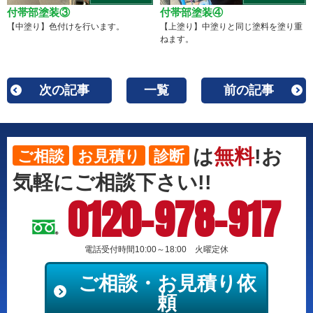
付帯部塗装③
付帯部塗装④
【中塗り】色付けを行います。
【上塗り】中塗りと同じ塗料を塗り重
ねます。
次の記事
一覧
前の記事
は
無料
!お
ご相談
お見積り
診断
気軽にご相談下さい!!
0120-978-917
電話受付時間10:00～18:00 火曜定休
ご相談・お見積り依
頼