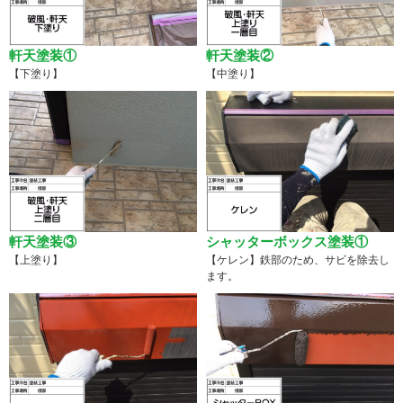
軒天塗装①
軒天塗装②
【下塗り】
【中塗り】
軒天塗装③
シャッターボックス塗装①
【上塗り】
【ケレン】鉄部のため、サビを除去し
ます。