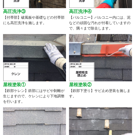
高圧洗浄③
高圧洗浄④
【付帯部】破風板や基礎などの付帯部
【バルコニー】バルコニー内には、泥
にも高圧洗浄を施します。
などの頑固な汚れが付着していますの
で、隅々まで除去します。
屋根塗装①
屋根塗装②
【鉄部ケレン】鉄部にはサビや剝離が
【鉄部下塗り】サビ止め塗装を施しま
生じますので、ケレンにより下地調整
す。
を行います。