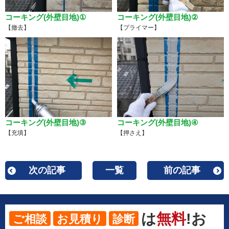
コーキング(外壁目地)①
コーキング(外壁目地)②
【撤去】
【プライマー】
コーキング(外壁目地)③
コーキング(外壁目地)④
【充填】
【押さえ】
次の記事
一覧
前の記事
は
無料
!お
ご相談
お見積り
診断