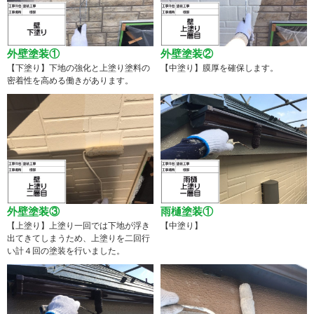
外壁塗装①
外壁塗装②
【下塗り】下地の強化と上塗り塗料の
【中塗り】膜厚を確保します。
密着性を高める働きがあります。
外壁塗装③
雨樋塗装①
【上塗り】上塗り一回では下地が浮き
【中塗り】
出てきてしまうため、上塗りを二回行
い計４回の塗装を行いました。