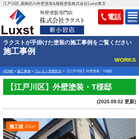
江戸川区,葛飾区の外壁塗装&屋根塗装株式会社Luxst東京
電話
MENU
ラクストが手掛けた塗装の施工事例をご覧ください
施工事例
WORKS
HOME
>
施工事例
>
ウレタン塗膜防水
>
【江戸川区】外壁塗装・T様邸
【江戸川区】外壁塗装・T様邸
(2020.09.02 更新)
施工後
After