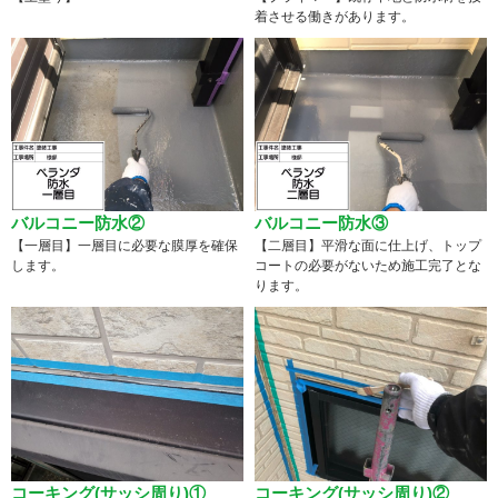
着させる働きがあります。
バルコニー防水②
バルコニー防水③
【一層目】一層目に必要な膜厚を確保
【二層目】平滑な面に仕上げ、トップ
します。
コートの必要がないため施工完了とな
ります。
コーキング(サッシ周り)①
コーキング(サッシ周り)②