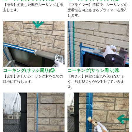
【撤去】劣化した既存シーリングを撤
【プライマー】清掃後、シーリングの
去します。
密着性を向上させるプライマーを塗布
します。
コーキング(サッシ周り)③
コーキング(サッシ周り)④
【充填】新しいシーリング材を全ての
【押さえ】内部に空気を入れないよ
目地に打設します。
う、形を整えながら仕上げていきま
す。