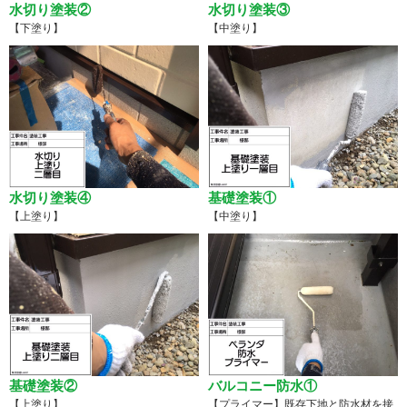
水切り塗装②
水切り塗装③
【下塗り】
【中塗り】
水切り塗装④
基礎塗装①
【上塗り】
【中塗り】
基礎塗装②
バルコニー防水①
【上塗り】
【プライマー】既存下地と防水材を接