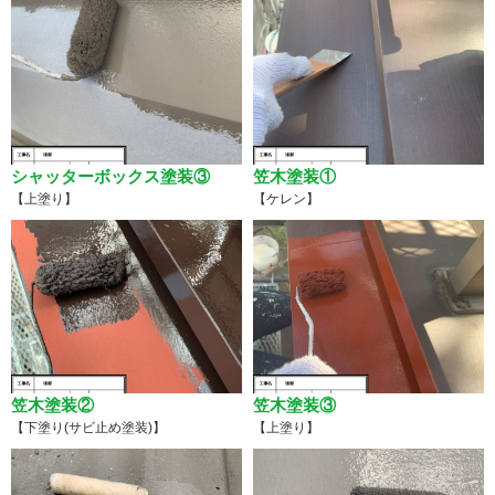
シャッターボックス塗装③
笠木塗装①
【上塗り】
【ケレン】
笠木塗装②
笠木塗装③
【下塗り(サビ止め塗装)】
【上塗り】