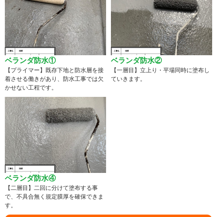
ベランダ防水①
ベランダ防水②
【プライマー】既存下地と防水層を接
【一層目】立上り・平場同時に塗布し
着させる働きがあり、防水工事では欠
ていきます。
かせない工程です。
ベランダ防水④
【二層目】二回に分けて塗布する事
で、不具合無く規定膜厚を確保できま
す。