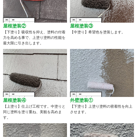
屋根塗装②
屋根塗装③
【下塗り】吸収性を抑え、塗料の付着
【中塗り】希望色を塗装します。
力を高める事で、上塗り塗料の性能を
最大限に引き出します。
屋根塗装④
外壁塗装①
【上塗り】仕上げ工程です。中塗りと
【下塗り】上塗り塗料の密着性を向上
同じ塗料を塗り重ね、美観を高めま
させます。
す。