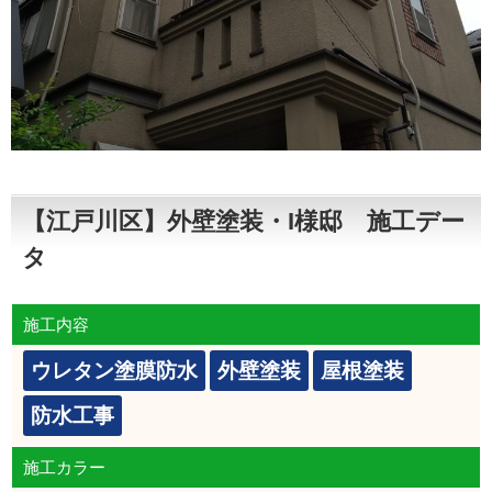
【江戸川区】外壁塗装・I様邸 施工デー
タ
施工内容
ウレタン塗膜防水
外壁塗装
屋根塗装
防水工事
施工カラー