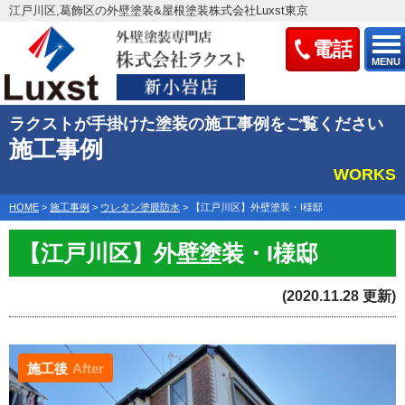
江戸川区,葛飾区の外壁塗装&屋根塗装株式会社Luxst東京
電話
MENU
ラクストが手掛けた塗装の施工事例をご覧ください
施工事例
WORKS
HOME
>
施工事例
>
ウレタン塗膜防水
>
【江戸川区】外壁塗装・I様邸
【江戸川区】外壁塗装・I様邸
(2020.11.28 更新)
施工後
After