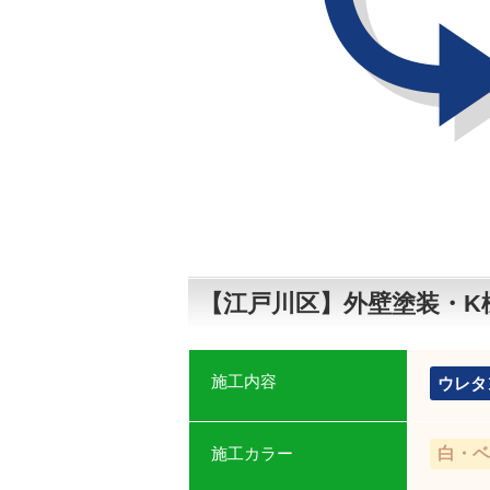
【江戸川区】外壁塗装・K
施工内容
ウレタ
施工カラー
白・ベ