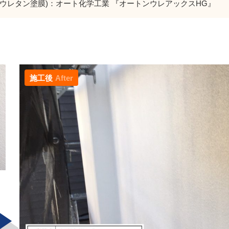
(ウレタン塗膜)：オート化学工業 『オートンウレアックスHG』
施工後
After