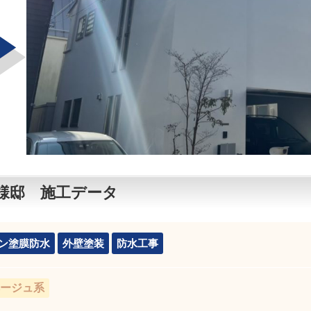
様邸 施工データ
ン塗膜防水
外壁塗装
防水工事
ージュ系