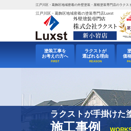
江戸川区・葛飾区地域密着の外壁塗装・屋根塗装専門店のラクス
江戸川区・葛飾区地域密着の塗装専門店Luxst
塗装工事を
ラクストが
お考えの方へ
選ばれる理由
価
ラクストが手掛けた
施工事例
WORK