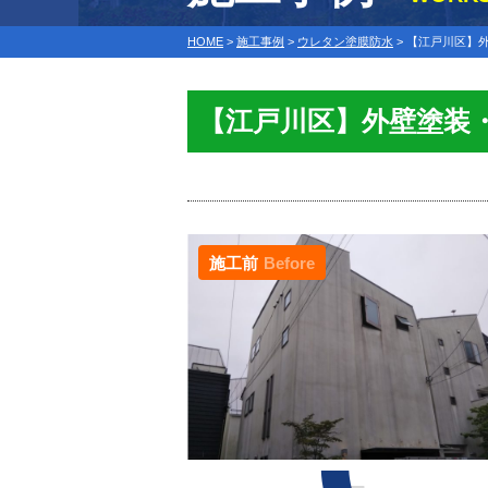
HOME
>
施工事例
>
ウレタン塗膜防水
>
【江戸川区】外
【江戸川区】外壁塗装
施工前
Before