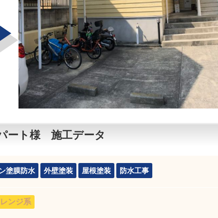
パート様 施工データ
ン塗膜防水
外壁塗装
屋根塗装
防水工事
レンジ系