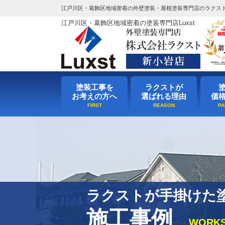
江戸川区・葛飾区地域密着の外壁塗装・屋根塗装専門店のラクス
江戸川区・葛飾区地域密着の塗装専門店Luxst
塗装工事を
ラクストが
お考えの方へ
選ばれる理由
価
ラクストが手掛けた
施工事例
WORK