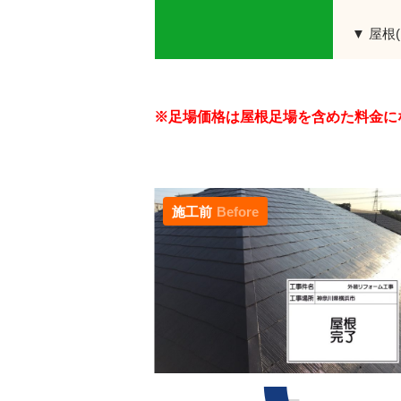
▼ 屋根
※足場価格は屋根足場を含めた料金に
施工前
Before