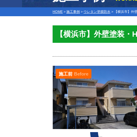
HOME
>
施工事例
>
ウレタン塗膜防水
>
【横浜市】外
【横浜市】外壁塗装・
施工前
Before