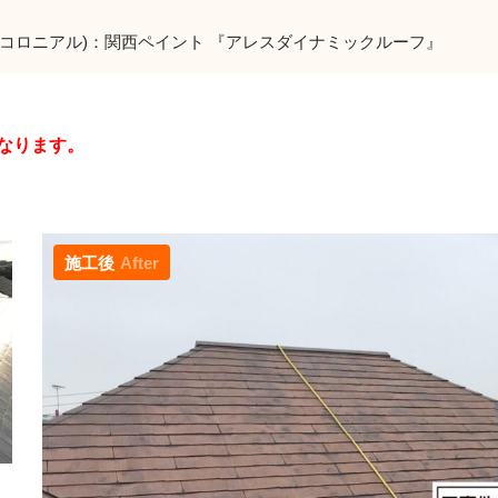
(コロニアル)：関西ペイント 『アレスダイナミックルーフ』
なります。
施工後
After