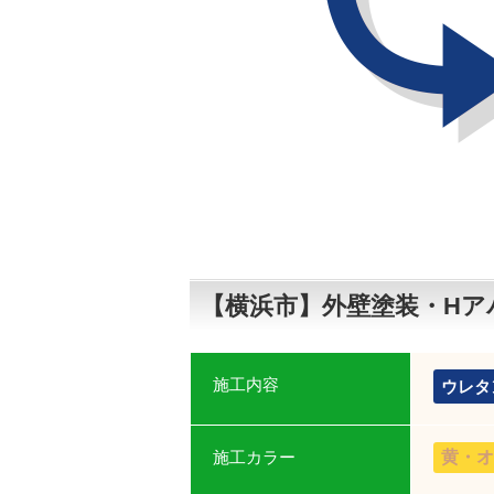
【横浜市】外壁塗装・Hア
施工内容
ウレタ
施工カラー
黄・オ