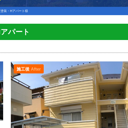
壁塗装・Hアパート様
Hアパート
施工後
After