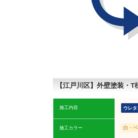
【江戸川区】外壁塗装・T
施工内容
ウレタ
施工カラー
白・ベ