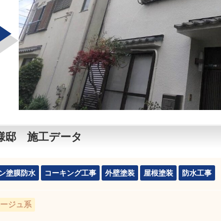
様邸 施工データ
ン塗膜防水
コーキング工事
外壁塗装
屋根塗装
防水工事
ージュ系