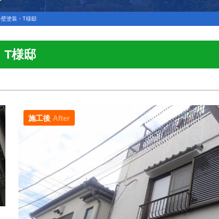
壁塗装・T様邸
・T様邸
施工後
After