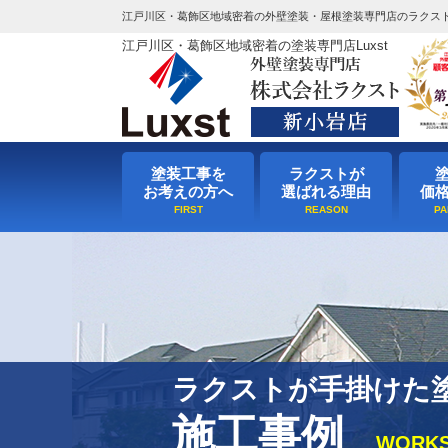
江戸川区・葛飾区地域密着の外壁塗装・屋根塗装専門店のラクス
江戸川区・葛飾区地域密着の塗装専門店Luxst
塗装工事を
ラクストが
お考えの方へ
選ばれる理由
価
ラクストが手掛けた
施工事例
WORK