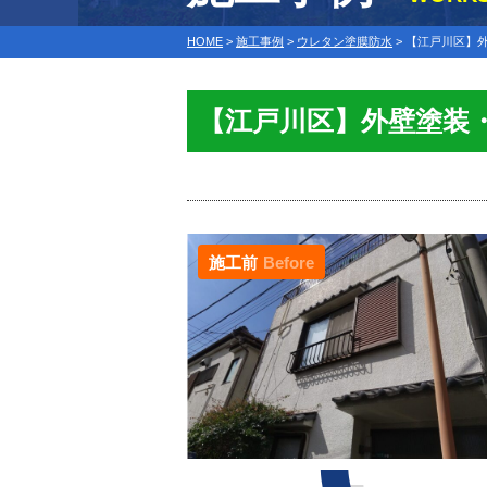
HOME
>
施工事例
>
ウレタン塗膜防水
>
【江戸川区】外
【江戸川区】外壁塗装
施工前
Before