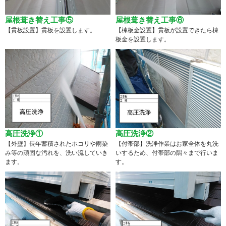
屋根葺き替え工事⑤
屋根葺き替え工事⑥
【貫板設置】貫板を設置します。
【棟板金設置】貫板が設置できたら棟
板金を設置します。
高圧洗浄①
高圧洗浄②
【外壁】長年蓄積されたホコリや雨染
【付帯部】洗浄作業はお家全体を丸洗
み等の頑固な汚れを、洗い流していき
いするため、付帯部の隅々まで行いま
ます。
す。