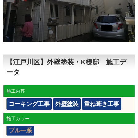
【江戸川区】外壁塗装・K様邸 施工デ
ータ
施工内容
コーキング工事
外壁塗装
重ね葺き工事
施工カラー
ブルー系