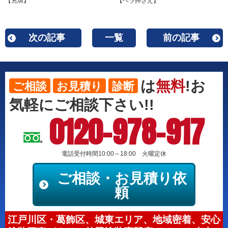
【充填】
【ヘラ押さえ】
次の記事
一覧
前の記事
は
無料
!お
ご相談
お見積り
診断
気軽にご相談下さい!!
0120-978-917
電話受付時間10:00～18:00 火曜定休
ご相談・お見積り依
頼
江戸川区・葛飾区、城東エリア、地域密着、安心