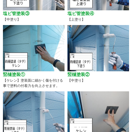
塩ビ管塗装③
塩ビ管塗装④
【中塗り】
【上塗り】
竪樋塗装①
竪樋塗装②
【ケレン】塗装面に細かく傷を付ける
【中塗り】
事で塗料の付着力を向上させます。