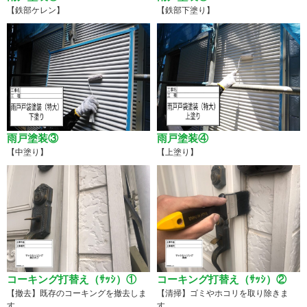
【鉄部ケレン】
【鉄部下塗り】
雨戸塗装③
雨戸塗装④
【中塗り】
【上塗り】
コーキング打替え（ｻｯｼ）①
コーキング打替え（ｻｯｼ）②
【撤去】既存のコーキングを撤去しま
【清掃】ゴミやホコリを取り除きま
す。
す。