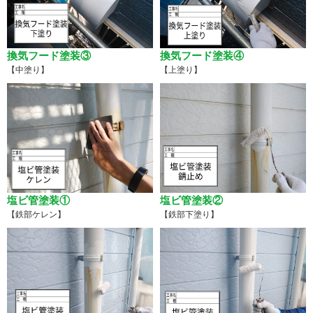
換気フード塗装③
換気フード塗装④
【中塗り】
【上塗り】
塩ビ管塗装①
塩ビ管塗装②
【鉄部ケレン】
【鉄部下塗り】