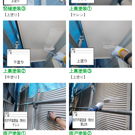
竪樋塗装③
上裏塗装①
【上塗り】
【ケレン】
上裏塗装②
上裏塗装③
【中塗り】
【上塗り】
雨戸塗装①
雨戸塗装②