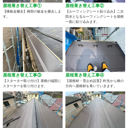
屋根葺き替え工事①
屋根葺き替え工事②
【棟板金撤去】棟部の板金を撤去しま
【ルーフィングシート貼り込み】二次
す。
防水となるルーフィングシートを屋根
一面に貼り込みます。
屋根葺き替え工事③
屋根葺き替え工事④
【スターター取り付け】屋根の端部に
【屋根材・雪止め設置】軒先から棟の
スターターを取り付けます。
方向へ屋根材を葺いていきます。