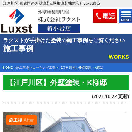
江戸川区,葛飾区の外壁塗装&屋根塗装株式会社Luxst東京
電話
MENU
ラクストが手掛けた塗装の施工事例をご覧ください
施工事例
WORKS
HOME
>
施工事例
>
コーキング工事
>
【江戸川区】外壁塗装・K様邸
【江戸川区】外壁塗装・K様邸
(2021.10.22 更新)
施工後
After