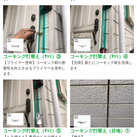
コーキング打替え（ｻｯｼ）③
コーキング打替え（ｻｯｼ）④
【プライマー塗布】コーキング材の密
【充填】新たにコーキング材を充填し
着性を向上させるプライマーを塗布し
ます。
ます。
コーキング打替え（ｻｯｼ）⑤
コーキング打替え（目地）①
【ヘラ押さえ】専用のヘラで押さえ、
【撤去】