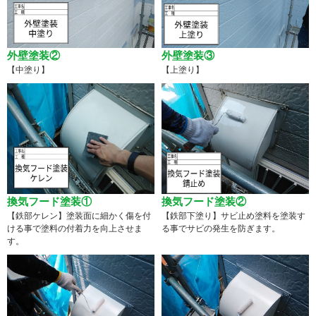
外壁塗装②
外壁塗装③
【中塗り】
【上塗り】
換気フード塗装①
換気フード塗装②
【鉄部ケレン】塗装面に細かく傷を付
【鉄部下塗り】サビ止め塗料を塗装す
ける事で塗料の付着力を向上させま
る事でサビの発生を防ぎます。
す。