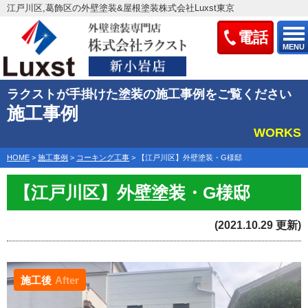
江戸川区,葛飾区の外壁塗装&屋根塗装株式会社Luxst東京
電話
MENU
ラクストが手掛けた塗装の施工事例をご覧ください
施工事例
WORKS
HOME
>
施工事例
>
コーキング工事
>
【江戸川区】外壁塗装・G様邸
【江戸川区】外壁塗装・G様邸
(2021.10.29 更新)
施工後
After