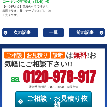
コーキング打替え（目地）④
【ヘラ押さえ】専用のヘラで押さえ、
表面を整え、養生テープをはずし、施
工完了です。
次の記事
一覧
前の記事
は
無料
!お
ご相談
お見積り
診断
気軽にご相談下さい!!
0120-978-917
電話受付時間10:00～18:00 火曜定休
ご相談・お見積り依
頼