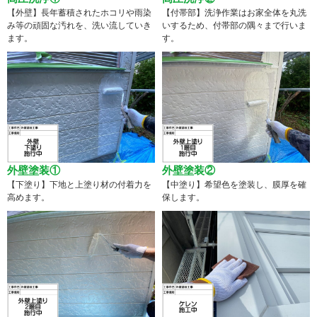
【外壁】長年蓄積されたホコリや雨染
【付帯部】洗浄作業はお家全体を丸洗
み等の頑固な汚れを、洗い流していき
いするため、付帯部の隅々まで行いま
ます。
す。
外壁塗装①
外壁塗装②
【下塗り】下地と上塗り材の付着力を
【中塗り】希望色を塗装し、膜厚を確
高めます。
保します。