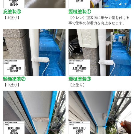
庇塗装④
竪樋塗装①
【上塗り】
【ケレン】塗装面に細かく傷を付ける
事で塗料の付着力を向上させます。
竪樋塗装②
竪樋塗装③
【中塗り】
【上塗り】