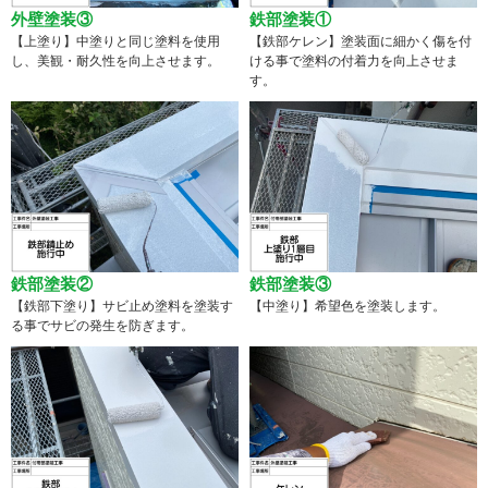
外壁塗装③
鉄部塗装①
【上塗り】中塗りと同じ塗料を使用
【鉄部ケレン】塗装面に細かく傷を付
し、美観・耐久性を向上させます。
ける事で塗料の付着力を向上させま
す。
鉄部塗装②
鉄部塗装③
【鉄部下塗り】サビ止め塗料を塗装す
【中塗り】希望色を塗装します。
る事でサビの発生を防ぎます。