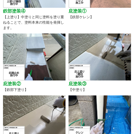
鉄部塗装④
庇塗装①
【上塗り】中塗りと同じ塗料を塗り重
【鉄部ケレン】
ねることで、塗料本来の性能を発揮し
ます。
庇塗装②
庇塗装③
【鉄部下塗り】
【中塗り】