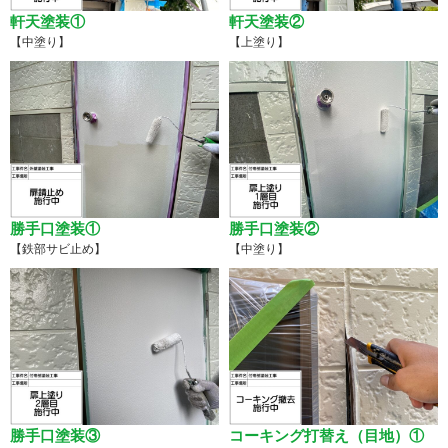
軒天塗装①
軒天塗装②
【中塗り】
【上塗り】
勝手口塗装①
勝手口塗装②
【鉄部サビ止め】
【中塗り】
勝手口塗装③
コーキング打替え（目地）①