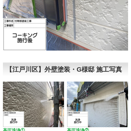
【江戸川区】外壁塗装・G様邸 施工写真
高圧洗浄①
高圧洗浄②