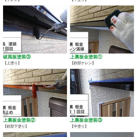
破風板塗装③
上裏板金塗装①
【上塗り】
【鉄部ケレン】
上裏板金塗装②
上裏板金塗装③
【鉄部下塗り】
【中塗り】