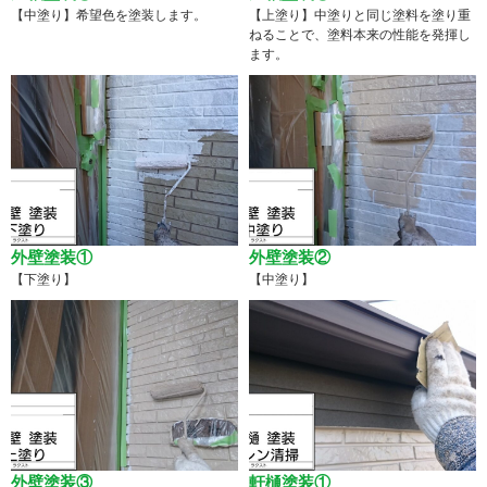
【中塗り】希望色を塗装します。
【上塗り】中塗りと同じ塗料を塗り重
ねることで、塗料本来の性能を発揮し
ます。
外壁塗装①
外壁塗装②
【下塗り】
【中塗り】
外壁塗装③
軒樋塗装①