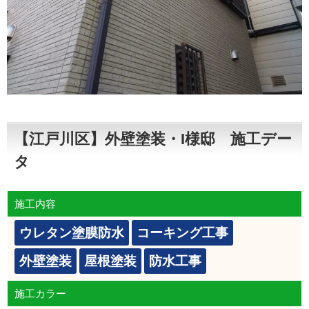
【江戸川区】外壁塗装・I様邸 施工デー
タ
施工内容
ウレタン塗膜防水
コーキング工事
外壁塗装
屋根塗装
防水工事
施工カラー