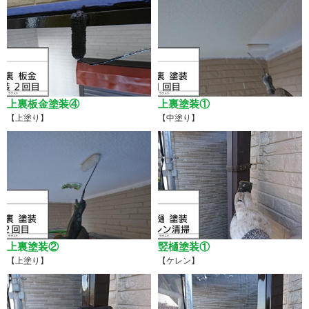
上裏板金塗装④
上裏塗装①
【上塗り】
【中塗り】
上裏塗装②
竪樋塗装①
【上塗り】
【ケレン】