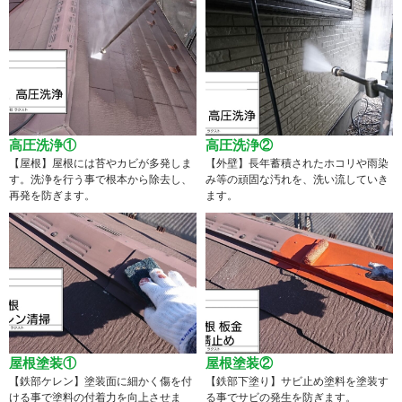
高圧洗浄①
高圧洗浄②
【屋根】屋根には苔やカビが多発しま
【外壁】長年蓄積されたホコリや雨染
す。洗浄を行う事で根本から除去し、
み等の頑固な汚れを、洗い流していき
再発を防ぎます。
ます。
屋根塗装①
屋根塗装②
【鉄部ケレン】塗装面に細かく傷を付
【鉄部下塗り】サビ止め塗料を塗装す
ける事で塗料の付着力を向上させま
る事でサビの発生を防ぎます。