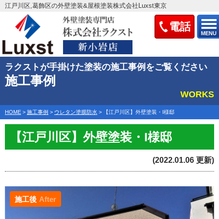
江戸川区,葛飾区の外壁塗装&屋根塗装株式会社Luxst東京
電話
MENU
ラクストが手掛けた塗装の施工事例をご覧ください
施工事例
WORKS
HOME
>
施工事例
>
ウレタン塗膜防水
>
【江戸川区】外壁塗装・I様邸
【江戸川区】外壁塗装・I様邸
(2022.01.06 更新)
施工後
After