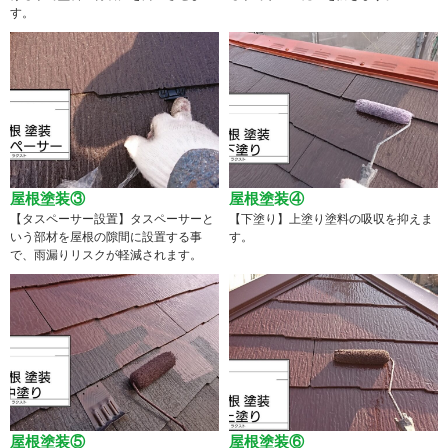
す。
屋根塗装③
屋根塗装④
【タスペーサー設置】タスペーサーと
【下塗り】上塗り塗料の吸収を抑えま
いう部材を屋根の隙間に設置する事
す。
で、雨漏りリスクが軽減されます。
屋根塗装⑤
屋根塗装⑥