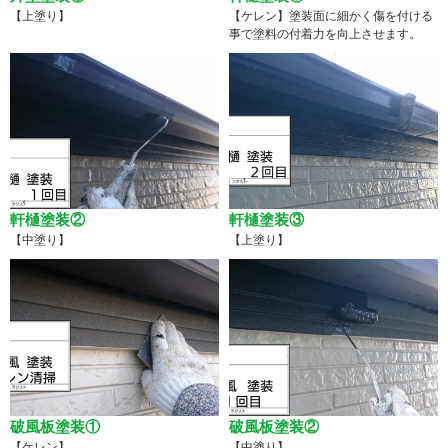
【上塗り】
【ケレン】塗装面に細かく傷を付ける
事で塗料の付着力を向上させます。
軒樋塗装②
軒樋塗装③
【中塗り】
【上塗り】
破風板塗装①
破風板塗装②
【ケレン】
【中塗り】