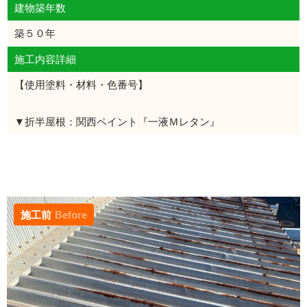
建物築年数
築５０年
施工内容詳細
【使用塗料・材料・色番号】
▼折半屋根：関西ペイント『一液Ｍレタン』
施工前
Before