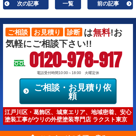
次の記事
一覧
前の記事
は
無料
!お
ご相談
お見積り
診断
気軽にご相談下さい!!
0120-978-917
電話受付時間10:00～18:00 火曜定休
ご相談・お見積り依
頼
江戸川区・葛飾区、城東エリア、地域密着、安心
塗装工事がウリの外壁塗装専門店 ラクスト東京