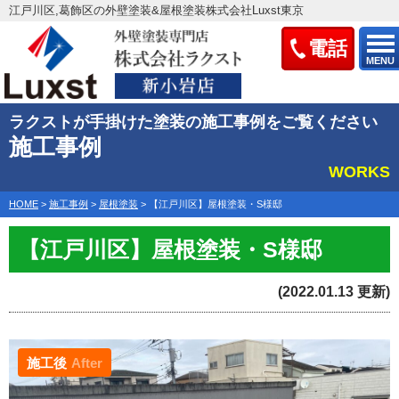
江戸川区,葛飾区の外壁塗装&屋根塗装株式会社Luxst東京
電話
MENU
ラクストが手掛けた塗装の施工事例をご覧ください
施工事例
WORKS
HOME
>
施工事例
>
屋根塗装
>
【江戸川区】屋根塗装・S様邸
【江戸川区】屋根塗装・S様邸
(2022.01.13 更新)
施工後
After