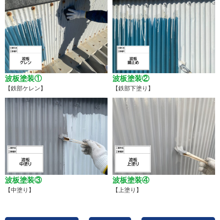
波板塗装①
波板塗装②
【鉄部ケレン】
【鉄部下塗り】
波板塗装③
波板塗装④
【中塗り】
【上塗り】