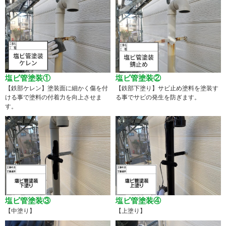
塩ビ管塗装①
塩ビ管塗装②
【鉄部ケレン】塗装面に細かく傷を付
【鉄部下塗り】サビ止め塗料を塗装す
ける事で塗料の付着力を向上させま
る事でサビの発生を防ぎます。
す。
塩ビ管塗装③
塩ビ管塗装④
【中塗り】
【上塗り】