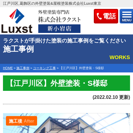
江戸川区,葛飾区の外壁塗装&屋根塗装株式会社Luxst東京
電話
MENU
ラクストが手掛けた塗装の施工事例をご覧ください
施工事例
WORKS
HOME
>
施工事例
>
コーキング工事
>
【江戸川区】外壁塗装・S様邸
【江戸川区】外壁塗装・S様邸
(2022.02.10 更新)
施工後
After