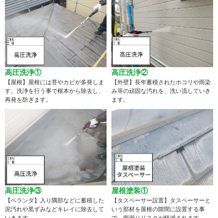
高圧洗浄①
高圧洗浄②
【屋根】屋根には苔やカビが多発しま
【外壁】長年蓄積されたホコリや雨染
す。洗浄を行う事で根本から除去し、
み等の頑固な汚れを、洗い流していき
再発を防ぎます。
ます。
高圧洗浄③
屋根塗装①
【ベランダ】入り隅部などに蓄積した
【タスペーサー設置】タスペーサーと
泥汚れや黒ずみなどキレイに除去して
いう部材を屋根の隙間に設置する事