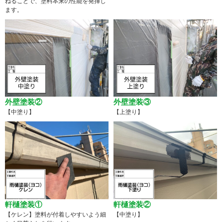
ねることで、塗料本来の性能を発揮し
ます。
外壁塗装②
外壁塗装③
【中塗り】
【上塗り】
軒樋塗装①
軒樋塗装②
【ケレン】塗料が付着しやすいよう細
【中塗り】