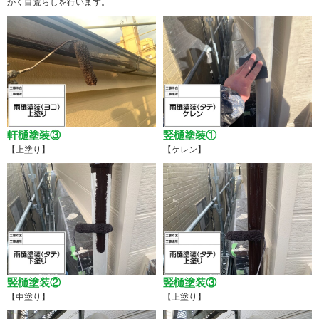
かく目荒らしを行います。
軒樋塗装③
竪樋塗装①
【上塗り】
【ケレン】
竪樋塗装②
竪樋塗装③
【中塗り】
【上塗り】