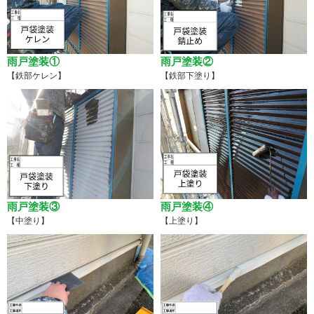
雨戸塗装①
雨戸塗装②
【鉄部ケレン】
【鉄部下塗り】
雨戸塗装③
雨戸塗装④
【中塗り】
【上塗り】