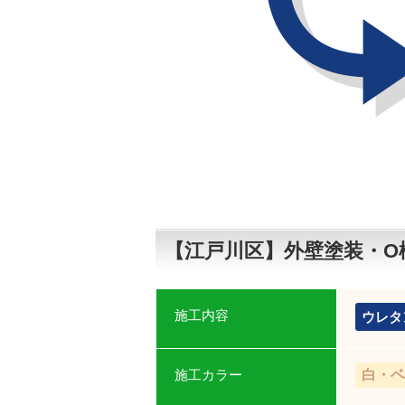
【江戸川区】外壁塗装・O
施工内容
ウレタ
施工カラー
白・ベ