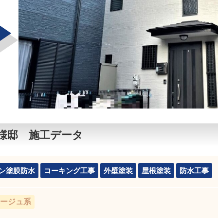
様邸 施工データ
ン塗膜防水
コーキング工事
外壁塗装
屋根塗装
防水工事
ージュ系