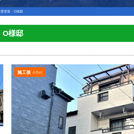
外壁塗装・O様邸
・O様邸
施工後
After