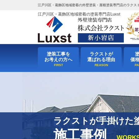
江戸川区・葛飾区地域密着の外壁塗装・屋根塗装専門店のラクス
江戸川区・葛飾区地域密着の塗装専門店Luxst
塗装工事を
ラクストが
お考えの方へ
選ばれる理由
価
ラクストが手掛けた
施工事例
WORK