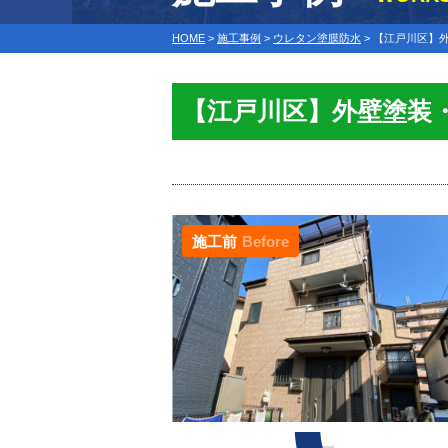
HOME
>
施工事例
>
ウレタン塗膜防水
>
【江戸川区】
【江戸川区】外壁塗装
施工前
Before