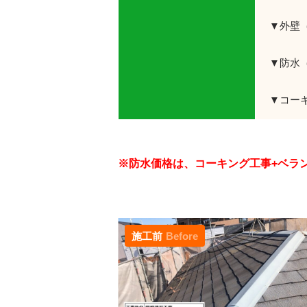
▼外壁
▼防水
▼コー
※防水価格は、コーキング工事+ベラ
施工前
Before