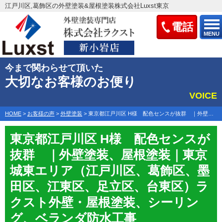
江戸川区,葛飾区の外壁塗装&屋根塗装株式会社Luxst東京
電話
MENU
今まで関わらせて頂いた
大切なお客様のお便り
VOICE
HOME
>
お客様の声
>
外壁塗装
>
東京都江戸川区 H様 配色センスが抜群 ｜外壁塗装、屋根塗…
東京都江戸川区 H様 配色センスが
抜群 ｜外壁塗装、屋根塗装｜東京
城東エリア（江戸川区、葛飾区、墨
田区、江東区、足立区、台東区）ラ
クスト外壁・屋根塗装、シーリン
グ、ベランダ防水工事