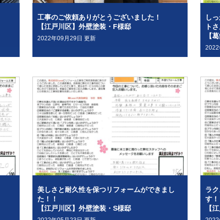
工事のご依頼ありがとうございました！
しっ
【江戸川区】外壁塗装・F様邸
トさ
【葛
2022年09月29日 更新
202
美しさと耐久性を保つリフォームができまし
ラク
た！！
す！
【江戸川区】外壁塗装・S様邸
【江