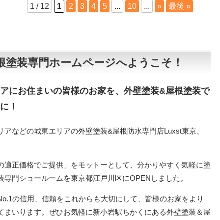
1 / 12
1
2
3
4
5
...
10
...
»
最後 »
、屋根塗装専門ホームページへようこそ！
アにお住まいの皆様のお家を、外壁塗装&屋根塗装で
に！
アなどの城東エリアの外壁塗装&屋根防水専門店Luxst東京、
の適正価格でご提供」をモットーとして、分かりやすく気軽に塗
装専門ショールームを東京都江戸川区にOPENしました。
No.1の信用、信頼をこれからも大切にして、皆様のお家をより
てまいります。ぜひお気軽に新小岩駅ちかくにある外壁塗装＆屋