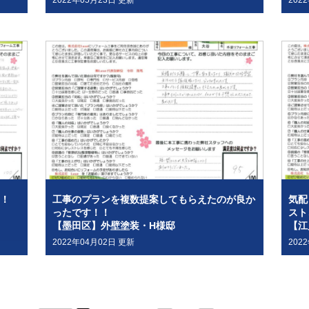
2022年05月23日 更新
202
！
工事のプランを複数提案してもらえたのが良か
気配
ったです！！
スト
【墨田区】外壁塗装・H様邸
【江
2022年04月02日 更新
202