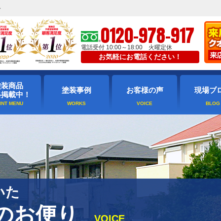
ト
0120-978-917
電話受付 10:00～18:00 火曜定休
お気軽にお電話ください！
塗装商品
塗装事例
お客様の声
現場ブ
格掲載中！
いた
のお便り
VOICE