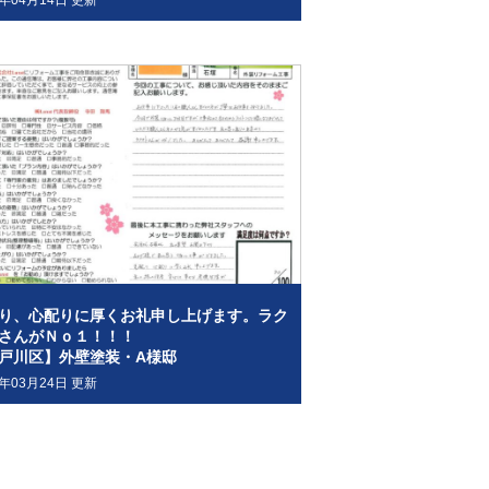
2年04月14日 更新
り、心配りに厚くお礼申し上げます。ラク
さんがＮｏ１！！！
戸川区】外壁塗装・A様邸
2年03月24日 更新