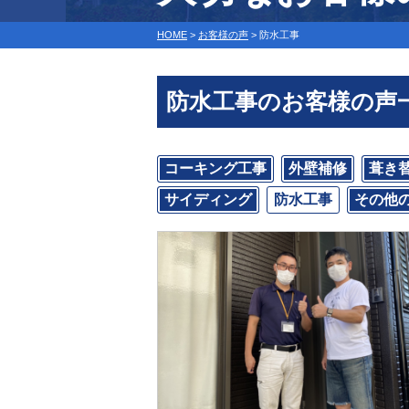
HOME
>
お客様の声
>
防水工事
防水工事のお客様の声
コーキング工事
外壁補修
葺き
サイディング
防水工事
その他