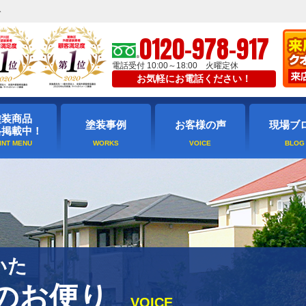
ト
0120-978-917
電話受付 10:00～18:00 火曜定休
お気軽にお電話ください！
塗装商品
塗装事例
お客様の声
現場ブ
格掲載中！
いた
のお便り
VOICE