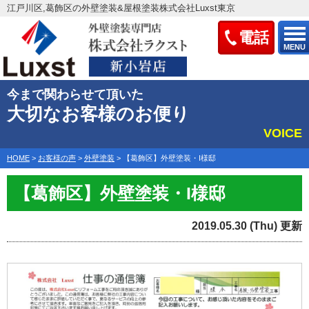
江戸川区,葛飾区の外壁塗装&屋根塗装株式会社Luxst東京
電話
MENU
今まで関わらせて頂いた
大切なお客様のお便り
VOICE
HOME
>
お客様の声
>
外壁塗装
>
【葛飾区】外壁塗装・I様邸
【葛飾区】外壁塗装・I様邸
2019.05.30 (Thu) 更新