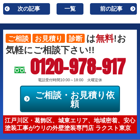
次の記事
一覧
前の記事
は
無料
!お
ご相談
お見積り
診断
気軽にご相談下さい!!
0120-978-917
電話受付時間10:00～18:00 火曜定休
ご相談・お見積り依
頼
江戸川区・葛飾区、城東エリア、地域密着、安心
塗装工事がウリの外壁塗装専門店 ラクスト東京