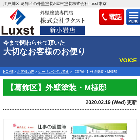
江戸川区,葛飾区の外壁塗装&屋根塗装株式会社Luxst東京
電話
MENU
今まで関わらせて頂いた
大切なお客様のお便り
VOICE
HOME
>
お客様の声
>
シーリング打ち替え
>
【葛飾区】外壁塗装・M様邸
【葛飾区】外壁塗装・M様邸
2020.02.19 (Wed) 更新