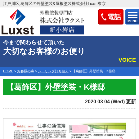
江戸川区,葛飾区の外壁塗装&屋根塗装株式会社Luxst東京
電話
MENU
今まで関わらせて頂いた
大切なお客様のお便り
VOICE
HOME
>
お客様の声
>
シーリング打ち替え
>
【葛飾区】外壁塗装・K様邸
【葛飾区】外壁塗装・K様邸
2020.03.04 (Wed) 更新