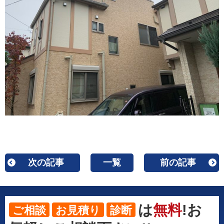
次の記事
一覧
前の記事
は
無料
!お
ご相談
お見積り
診断