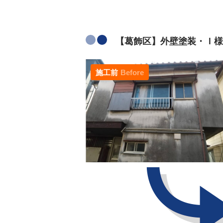
【葛飾区】外壁塗装・Ｉ様
施工前
Before