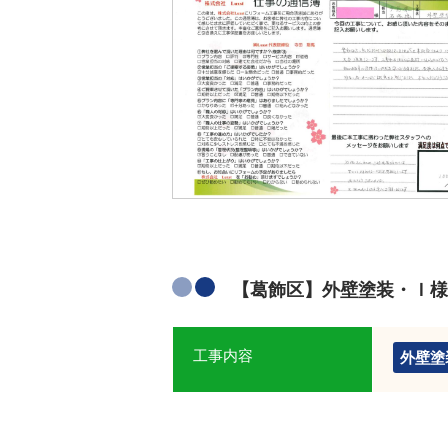
【葛飾区】外壁塗装・Ｉ様
工事内容
外壁塗