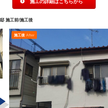
施工の詳細はこちらから
邸 施工前/施工後
施工後
After