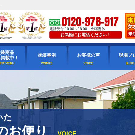
ト
0120-978-917
電話受付 10:00～18:00 火曜定休
お気軽にお電話ください！
塗装商品
塗装事例
お客様の声
現場ブ
格掲載中！
いた
のお便り
VOICE