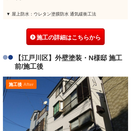
▼ 屋上防水：ウレタン塗膜防水 通気緩衝工法
施工の詳細はこちらから
【江戸川区】外壁塗装・N様邸 施工
前/施工後
施工後
After