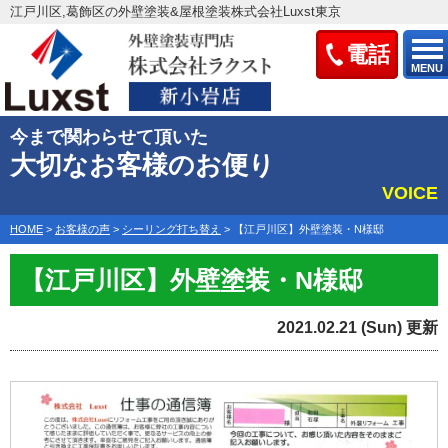
江戸川区,葛飾区の外壁塗装&屋根塗装株式会社Luxst東京
電話
MENU
今まで関わらせて頂いた
大切なお客様のお便り
VOICE
HOME
>
お客様の声
>
シーリング打ち替え
>
【江戸川区】外壁塗装・N様邸
【江戸川区】外壁塗装・N様邸
2021.02.21 (Sun) 更新