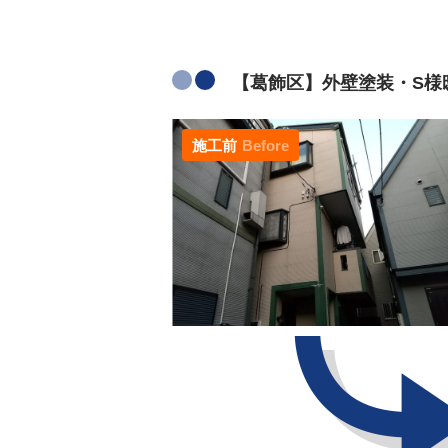
【葛飾区】外壁塗装・S様邸
施工前
Before