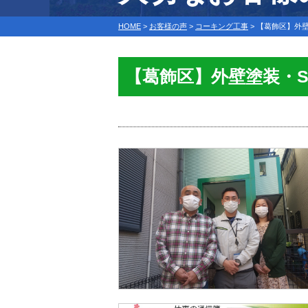
HOME
>
お客様の声
>
コーキング工事
>
【葛飾区】外壁
【葛飾区】外壁塗装・