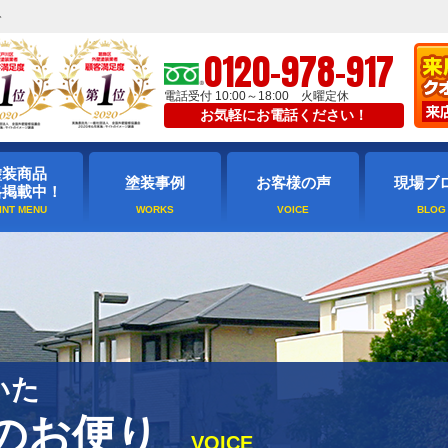
ト
0120-978-917
電話受付 10:00～18:00 火曜定休
お気軽にお電話ください！
塗装商品
塗装事例
お客様の声
現場ブ
格掲載中！
いた
のお便り
VOICE