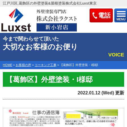
江戸川区,葛飾区の外壁塗装&屋根塗装株式会社Luxst東京
電話
MENU
今まで関わらせて頂いた
大切なお客様のお便り
VOICE
HOME
>
お客様の声
>
コーキング工事
>
【葛飾区】外壁塗装・I様邸
【葛飾区】外壁塗装・I様邸
2022.01.12 (Wed) 更新