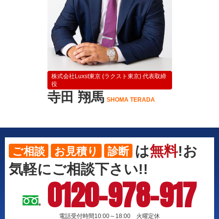
株式会社Luxst東京 (ラクスト東京) 代表取締
役
寺田 翔馬
SHOMA TERADA
は
無料
!お
ご相談
お見積り
診断
気軽にご相談下さい!!
0120-978-917
電話受付時間10:00～18:00 火曜定休