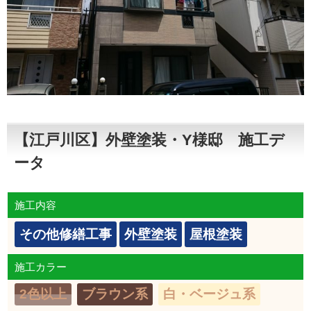
【江戸川区】外壁塗装・Y様邸 施工デ
ータ
施工内容
その他修繕工事
外壁塗装
屋根塗装
施工カラー
2色以上
ブラウン系
白・ベージュ系