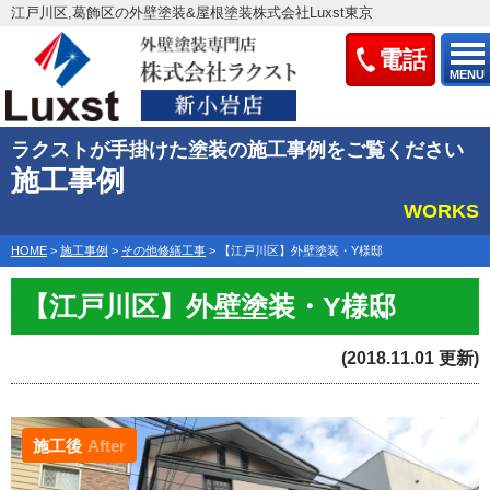
江戸川区,葛飾区の外壁塗装&屋根塗装株式会社Luxst東京
電話
MENU
ラクストが手掛けた塗装の施工事例をご覧ください
施工事例
WORKS
HOME
>
施工事例
>
その他修繕工事
>
【江戸川区】外壁塗装・Y様邸
【江戸川区】外壁塗装・Y様邸
(2018.11.01 更新)
施工後
After