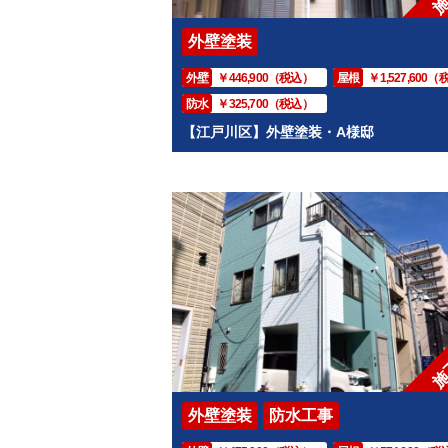
外壁塗装
外壁
￥446,900（税込）
屋根
￥1,527,600
防水
￥325,700（税込）
【江戸川区】外壁塗装・A様邸
施
外壁塗装
防水工事