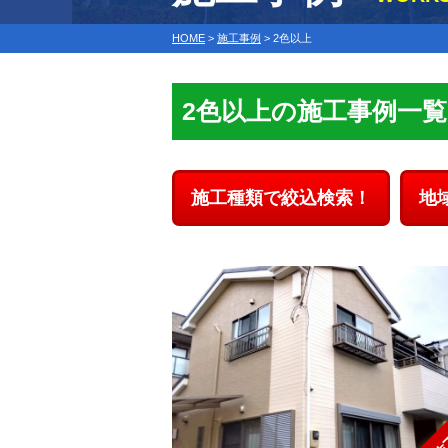
HOME
>
施工事例
>
2色以上
2色以上の施工事例一覧
施工種類で絞込検索！
地
施