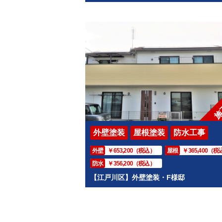
施
外壁塗装
屋根塗装
防水工事
外壁
￥653,200（税込）
屋根
￥365,400（税
防水
￥356,200（税込）
【江戸川区】外壁塗装・F様邸