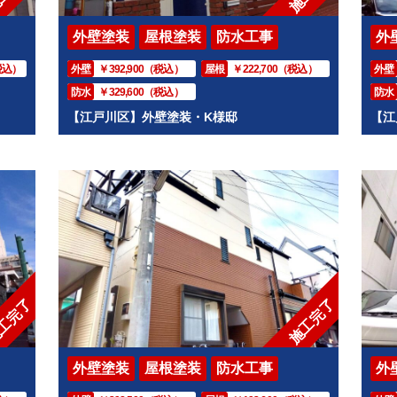
外壁塗装
屋根塗装
防水工事
外
（税込）
外壁
￥392,900（税込）
屋根
￥222,700（税込）
外壁
防水
￥329,600（税込）
防水
【江戸川区】外壁塗装・K様邸
【江
工完了
施工完了
外壁塗装
屋根塗装
防水工事
外