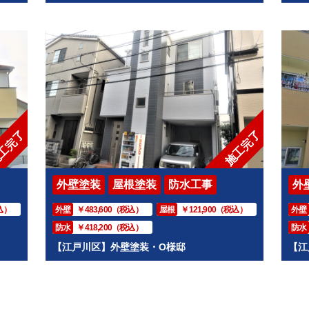
工完了
施工完了
外壁塗装
屋根塗装
防水工事
外
込）
外壁
￥483,600（税込）
屋根
￥121,900（税込）
外壁
防水
￥418,200（税込）
防水
【江戸川区】外壁塗装・O様邸
【江