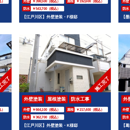
込）
外壁
￥398,500（税込）
屋根
￥192,600（税込）
外壁
防水
￥543,700（税込）
防水
【江戸川区】外壁塗装・F様邸
【墨
工完了
施工完了
外壁塗装
屋根塗装
防水工事
外
込）
外壁
￥664,100（税込）
屋根
￥217,400（税込）
外壁
防水
￥362,700（税込）
防水
【江戸川区】外壁塗装・K様邸
【葛