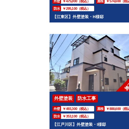
外壁
￥475,000（税込）
屋根
￥574,600（税
防水
￥295,100（税込）
【江東区】外壁塗装・H様邸
施
外壁塗装
防水工事
外壁
￥493,300（税込）
屋根
￥888,600（税
防水
￥353,100（税込）
【江戸川区】外壁塗装・I様邸