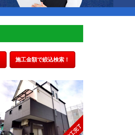
！
施工金額で絞込検索！
施工完了