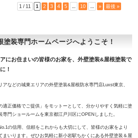
1 / 11
1
2
3
4
5
...
10
...
»
最後 »
、屋根塗装専門ホームページへようこそ！
アにお住まいの皆様のお家を、外壁塗装&屋根塗装で
に！
アなどの城東エリアの外壁塗装&屋根防水専門店Luxst東京、
の適正価格でご提供」をモットーとして、分かりやすく気軽に塗
装専門ショールームを東京都江戸川区にOPENしました。
No.1の信用、信頼をこれからも大切にして、皆様のお家をより
てまいります。ぜひお気軽に新小岩駅ちかくにある外壁塗装＆屋