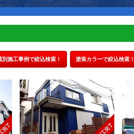
域別施工事例で絞込検索！
塗装カラーで絞込検索
工完了
施工完了