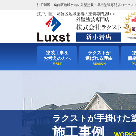
江戸川区・葛飾区地域密着の外壁塗装・屋根塗装専門店のラクス
江戸川区・葛飾区地域密着の塗装専門店Luxst
塗装工事を
ラクストが
お考えの方へ
選ばれる理由
価
ラクストが手掛けた
施工事例
WORK