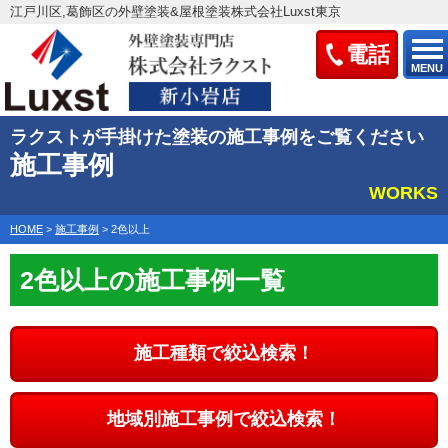
江戸川区,葛飾区の外壁塗装&屋根塗装株式会社Luxst東京
電話
MENU
ラクストが手掛けた塗装の施工事例をご覧ください
施工事例
WORKS
HOME
>
施工事例
>
2色以上
2色以上の施工事例一覧
施工種類で絞込検索！
地域別施工事例で絞込検索！