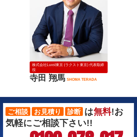
株式会社Luxst東京 (ラクスト東京) 代表取締
役
寺田 翔馬
SHOMA TERADA
は
無料
!お
ご相談
お見積り
診断
気軽にご相談下さい!!