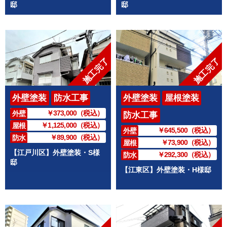
邸
邸
施工完了
施工完了
外壁塗装
防水工事
外壁塗装
屋根塗装
￥373,000（税込）
外壁
防水工事
￥1,125,000（税込）
屋根
￥645,500（税込）
外壁
￥89,900（税込）
防水
￥73,900（税込）
屋根
【江戸川区】外壁塗装・S様
￥292,300（税込）
防水
邸
【江東区】外壁塗装・H様邸