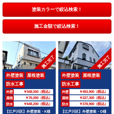
塗装カラーで絞込検索！
施工金額で絞込検索！
施工完了
施工完了
外壁塗装
屋根塗装
外壁塗装
屋根塗装
防水工事
防水工事
￥548,500（税込）
￥493,900（税込）
外壁
外壁
￥76,000（税込）
￥227,300（税込）
屋根
屋根
￥648,200（税込）
￥378,900（税込）
防水
防水
【江戸川区】外壁塗装・K様
【江戸川区】外壁塗装・O様