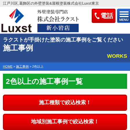
江戸川区,葛飾区の外壁塗装&屋根塗装株式会社Luxst東京
電話
MENU
ラクストが手掛けた塗装の施工事例をご覧ください
施工事例
WORKS
HOME
>
施工事例
>
2色以上
2色以上の施工事例一覧
施工種類で絞込検索！
地域別施工事例で絞込検索！