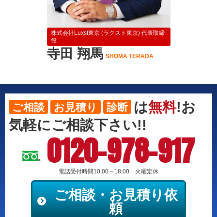
株式会社Luxst東京 (ラクスト東京) 代表取締
役
寺田 翔馬
SHOMA TERADA
は
無料
!お
ご相談
お見積り
診断
気軽にご相談下さい!!
0120-978-917
電話受付時間10:00～18:00 火曜定休
ご相談・お見積り依
頼