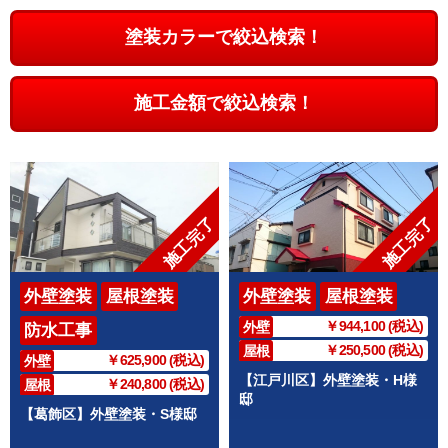
塗装カラーで絞込検索！
施工金額で絞込検索！
施工完了
施工完了
外壁塗装
屋根塗装
外壁塗装
屋根塗装
￥944,100 (税込)
外壁
防水工事
￥250,500 (税込)
屋根
￥625,900 (税込)
外壁
【江戸川区】外壁塗装・H様
￥240,800 (税込)
屋根
邸
【葛飾区】外壁塗装・S様邸