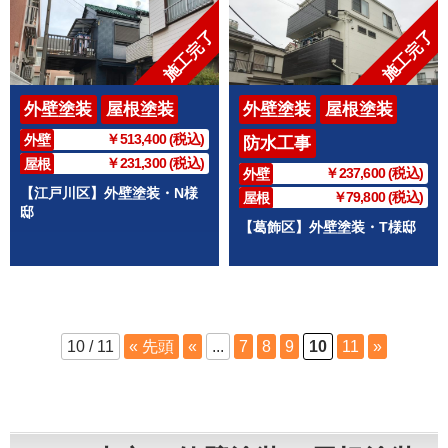
施工完了
施工完了
外壁塗装
屋根塗装
外壁塗装
屋根塗装
￥513,400 (税込)
外壁
防水工事
￥231,300 (税込)
屋根
￥237,600 (税込)
外壁
【江戸川区】外壁塗装・N様
￥79,800 (税込)
屋根
邸
【葛飾区】外壁塗装・T様邸
10 / 11
« 先頭
«
...
7
8
9
10
11
»