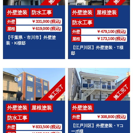
外壁塗装
防水工事
外壁塗装
屋根塗装
￥331,000 (税込)
外壁
防水工事
￥619,000 (税込)
屋根
￥479,100 (税込)
外壁
【千葉県・市川市】外壁塗
￥173,100 (税込)
屋根
装・K様邸
【江戸川区】外壁塗装・T様
邸
施工完了
施工完了
外壁塗装
屋根塗装
外壁塗装
￥308,800 (税込)
外壁
防水工事
【江戸川区】外壁塗装・Yコ
￥833,500 (税込)
外壁
ーポ様