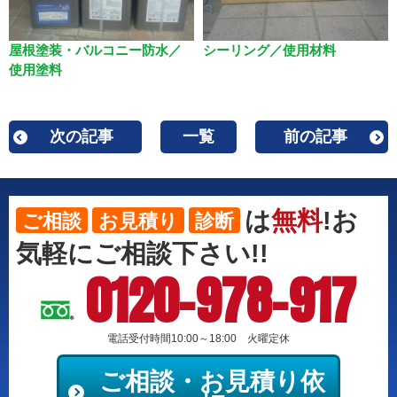
屋根塗装・バルコニー防水／
シーリング／使用材料
使用塗料
次の記事
一覧
前の記事
は
無料
!お
ご相談
お見積り
診断
気軽にご相談下さい!!
0120-978-917
電話受付時間10:00～18:00 火曜定休
ご相談・お見積り依