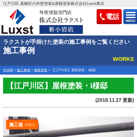
江戸川区,葛飾区の外壁塗装&屋根塗装株式会社Luxst東京
電話
MENU
ラクストが手掛けた塗装の施工事例をご覧ください
施工事例
WORKS
HOME
>
施工事例
>
屋根塗装
>
【江戸川区】屋根塗装・I様邸
【江戸川区】屋根塗装・I様邸
(2018.11.27 更新)
施工後
After