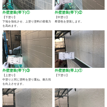
外壁塗装(帯下)①
外壁塗装(帯下)②
【下塗り】
【中塗り】
下地を強化させ、上塗り塗料の密着力
希望色を塗装します。
を高めます。
外壁塗装(帯下)③
外壁塗装(帯上)①
【上塗り】
【下塗り】
中塗りと同じ塗料を塗り重ね、耐久性
を向上させます。