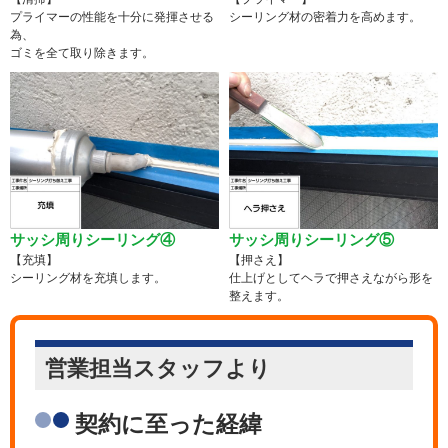
プライマーの性能を十分に発揮させる
シーリング材の密着力を高めます。
為、
ゴミを全て取り除きます。
サッシ周りシーリング④
サッシ周りシーリング⑤
【充填】
【押さえ】
シーリング材を充填します。
仕上げとしてヘラで押さえながら形を
整えます。
営業担当
スタッフより
契約に至った経緯