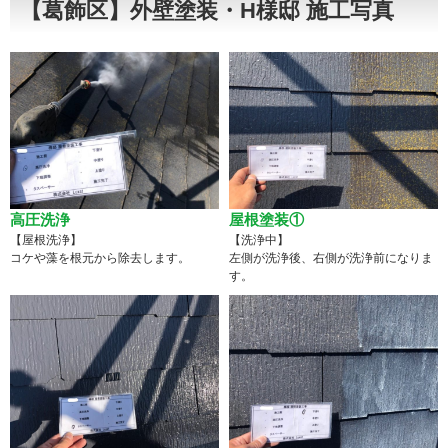
【葛飾区】外壁塗装・H様邸 施工写真
高圧洗浄
屋根塗装①
【屋根洗浄】
【洗浄中】
コケや藻を根元から除去します。
左側が洗浄後、右側が洗浄前になりま
す。