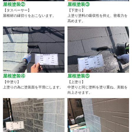
屋根塗装②
屋根塗装③
【タスペーサー】
【下塗り】
屋根材の縁切りをおこないます。
上塗り塗料の吸収性を抑え、密着力を
高めます。
屋根塗装④
屋根塗装⑤
【中塗り】
【上塗り】
上塗りの為に塗装面を平滑にします。
中塗りと同じ塗料を塗り重ね、美観を
向上させます。