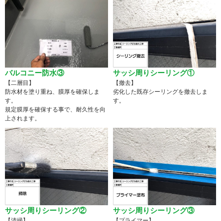
バルコニー防水③
サッシ周りシーリング①
【二層目】
【撤去】
防水材を塗り重ね、膜厚を確保しま
劣化した既存シーリングを撤去しま
す。
す。
規定膜厚を確保する事で、耐久性を向
上されます。
サッシ周りシーリング②
サッシ周りシーリング③
【清掃】
【プライマー】