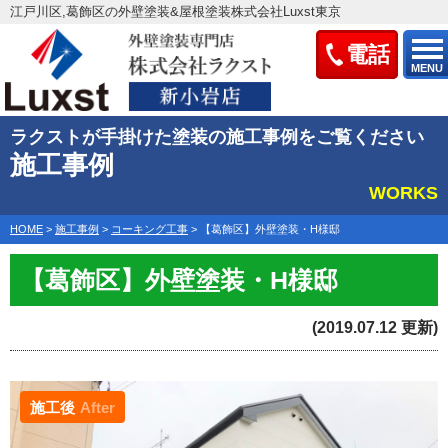
江戸川区,葛飾区の外壁塗装&屋根塗装株式会社Luxst東京
電話
MENU
ラクストが手掛けた塗装の施工事例をご覧ください
施工事例
WORKS
HOME
>
施工事例
>
コーキング工事
>
【葛飾区】外壁塗装・H様邸
【葛飾区】外壁塗装・H様邸
(2019.07.12 更新)
施工後
After