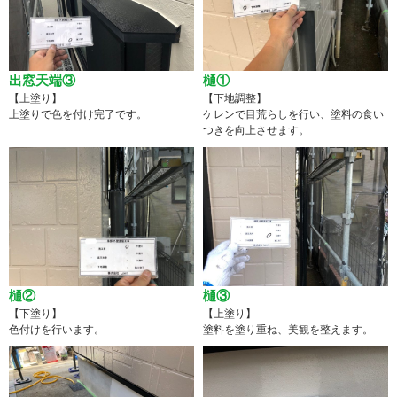
出窓天端③
樋①
【上塗り】
【下地調整】
上塗りで色を付け完了です。
ケレンで目荒らしを行い、塗料の食い
つきを向上させます。
樋②
樋③
【下塗り】
【上塗り】
色付けを行います。
塗料を塗り重ね、美観を整えます。