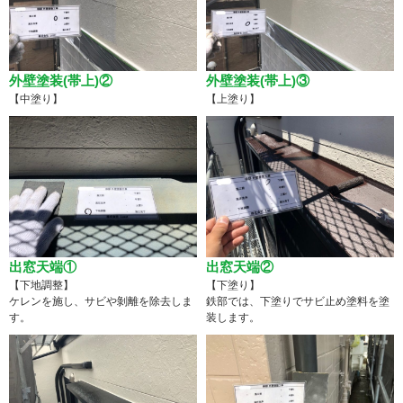
外壁塗装(帯上)②
外壁塗装(帯上)③
【中塗り】
【上塗り】
出窓天端①
出窓天端②
【下地調整】
【下塗り】
ケレンを施し、サビや剝離を除去しま
鉄部では、下塗りでサビ止め塗料を塗
す。
装します。