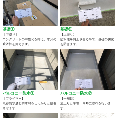
基礎①
基礎②
【下塗り】
【上塗り】
コンクリートの中性化を抑え、水分の
防水性を向上させる事で、基礎の劣化
吸収性を抑えます。
を防ぎます。
バルコニー防水①
バルコニー防水②
【プライマー】
【一層目】
既存防水層と防水材をしっかりと接着
立上りと平場、同時に塗布を行いま
させます。
す。