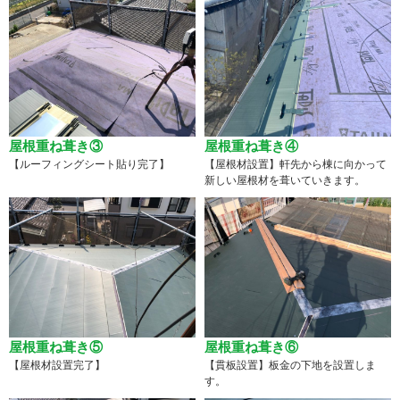
屋根重ね葺き③
屋根重ね葺き④
【ルーフィングシート貼り完了】
【屋根材設置】軒先から棟に向かって
新しい屋根材を葺いていきます。
屋根重ね葺き⑤
屋根重ね葺き⑥
【屋根材設置完了】
【貫板設置】板金の下地を設置しま
す。