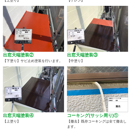
【上塗り】
【ケレン】
出窓天端塗装②
出窓天端塗装③
【下塗り】サビ止め塗装を行います。
【中塗り】
出窓天端塗装④
コーキング(サッシ周り)①
【上塗り】
【撤去】既存コーキングは全て撤去し
ます。