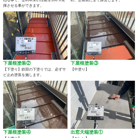
揮させる事ができます。
下屋根塗装②
下屋根塗装③
【下塗り】鉄部の下塗りでは、必ずサ
【中塗り】
ビ止め塗装を施します。
下屋根塗装④
出窓天端塗装①