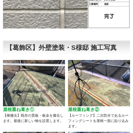
【葛飾区】外壁塗装・S様邸 施工写真
屋根重ね葺き①
屋根重ね葺き②
【棟撤去】既存の貫板・板金を撤去し
【ルーフィング】二次防水であるルー
ます。最後に新しい物を設置します。
フィングシートを屋根一面に貼り込み
ます。