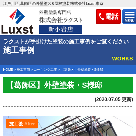
江戸川区,葛飾区の外壁塗装&屋根塗装株式会社Luxst東京
電話
MENU
ラクストが手掛けた塗装の施工事例をご覧ください
施工事例
WORKS
HOME
>
施工事例
>
コーキング工事
>
【葛飾区】外壁塗装・S様邸
【葛飾区】外壁塗装・S様邸
(2020.07.05 更新)
施工後
After