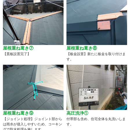
屋根重ね葺き⑦
屋根重ね葺き⑧
【貫板設置完了】
【板金設置】新たに板金を取り付けま
す。
屋根重ね葺き⑨
高圧洗浄①
【ジョイント処理】ジョイント部から
付帯部も含め、住宅全体を丸洗いしま
は雨水が侵入しやすいため、コーキン
す。
グで防水処理を施します。