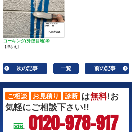
コーキング(外壁目地)⑤
【押さえ】
次の記事
一覧
前の記事
は
無料
!お
ご相談
お見積り
診断
気軽にご相談下さい!!
0120-978-917