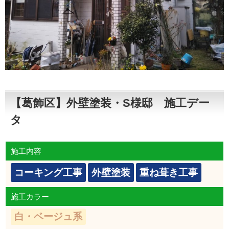
【葛飾区】外壁塗装・S様邸 施工デー
タ
施工内容
コーキング工事
外壁塗装
重ね葺き工事
施工カラー
白・ベージュ系