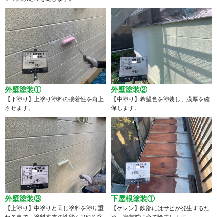
外壁塗装①
外壁塗装②
【下塗り】上塗り塗料の接着性を向上
【中塗り】希望色を塗装し、膜厚を確
させます。
保します、
外壁塗装③
下屋根塗装①
【上塗り】中塗りと同じ塗料を塗り重
【ケレン】鉄部にはサビが発生するた
ねる事で、塗料本来の性能を100％発
め、塗装前に全て除去します。