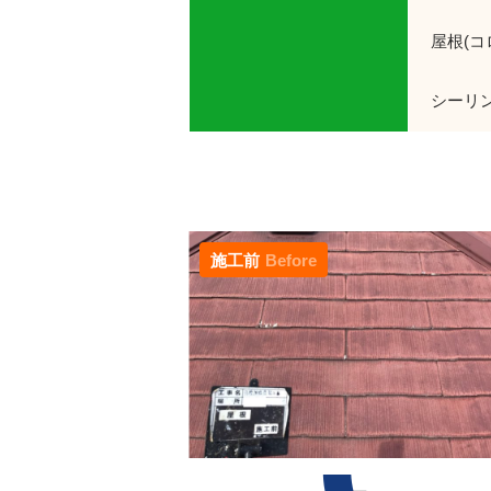
屋根(
シーリ
施工前
Before