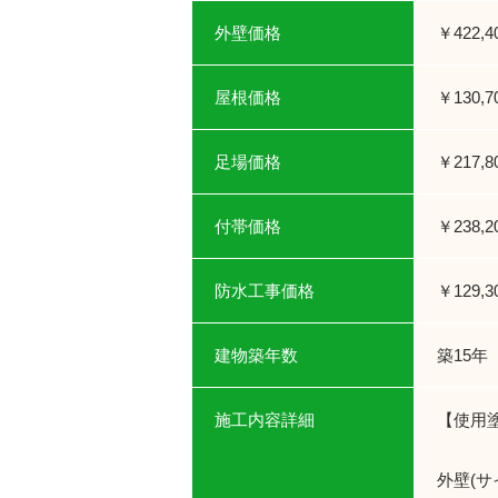
外壁価格
￥422,4
屋根価格
￥130,7
足場価格
￥217,8
付帯価格
￥238,2
防水工事価格
￥129,3
建物築年数
築15年
施工内容詳細
【使用
外壁(サ