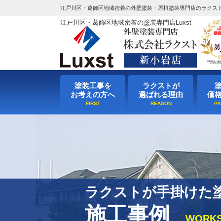
江戸川区・葛飾区地域密着の外壁塗装・屋根塗装専門店のラクス
江戸川区・葛飾区地域密着の塗装専門店Luxst
塗装工事を
ラクストが
お考えの方へ
選ばれる理由
価
ラクストが手掛けた
施工事例
WORK