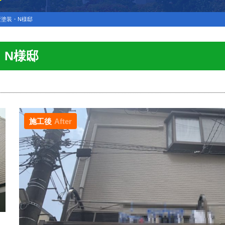
壁塗装・N様邸
・N様邸
施工後
After