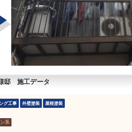
様邸 施工データ
ング工事
外壁塗装
屋根塗装
ン系