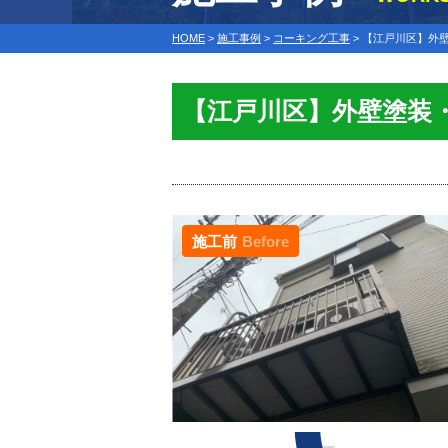
HOME
>
施工事例
>
コーキング工事
>
【江戸川区】外
【江戸川区】外壁塗装
施工前
Before