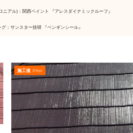
コロニアル)：関西ペイント 『アレスダイナミックルーフ』
ング：サンスター技研 『ペンギンシール』
施工後
After