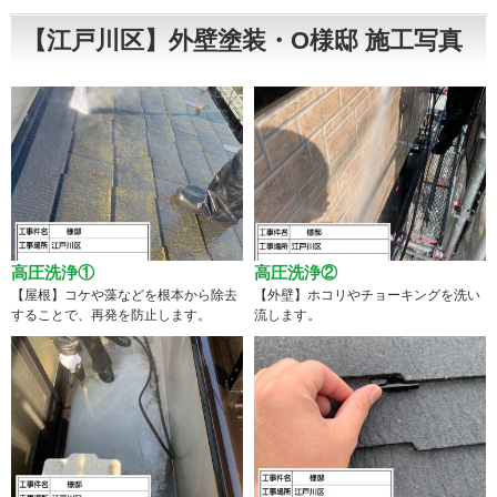
【江戸川区】外壁塗装・O様邸 施工写真
高圧洗浄①
高圧洗浄②
【屋根】コケや藻などを根本から除去
【外壁】ホコリやチョーキングを洗い
することで、再発を防止します。
流します。