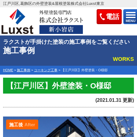
江戸川区,葛飾区の外壁塗装&屋根塗装株式会社Luxst東京
電話
MENU
ラクストが手掛けた塗装の施工事例をご覧ください
施工事例
WORKS
HOME
>
施工事例
>
コーキング工事
>
【江戸川区】外壁塗装・O様邸
【江戸川区】外壁塗装・O様邸
(2021.01.31 更新)
施工後
After