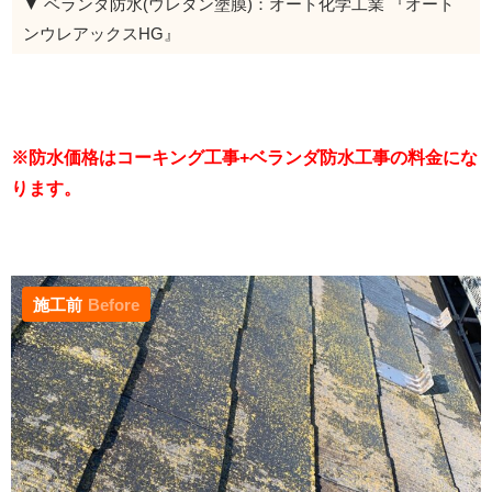
▼ ベランダ防水(ウレタン塗膜)：オート化学工業 『オート
ンウレアックスHG』
※防水価格はコーキング工事+ベランダ防水工事の料金にな
ります。
施工前
Before