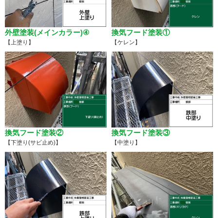
外壁塗装(メインカラー)④
換気フード塗装①
【上塗り】
【ケレン】
換気フード塗装②
換気フード塗装③
【下塗り(サビ止め)】
【中塗り】