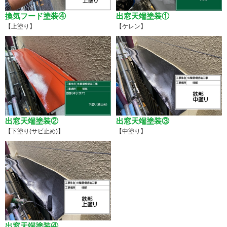
換気フード塗装④
出窓天端塗装①
【上塗り】
【ケレン】
出窓天端塗装②
出窓天端塗装③
【下塗り(サビ止め)】
【中塗り】
出窓天端塗装④