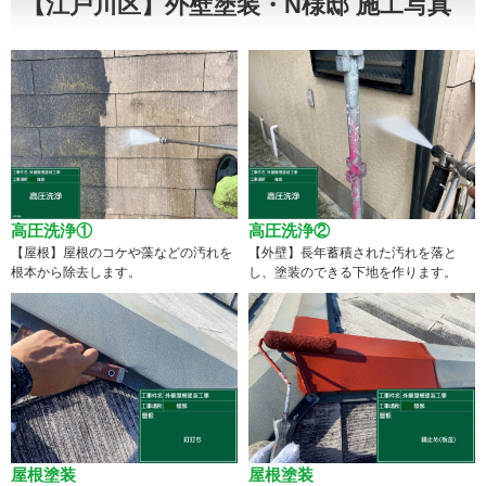
【江戸川区】外壁塗装・N様邸 施工写真
高圧洗浄①
高圧洗浄②
【屋根】屋根のコケや藻などの汚れを
【外壁】長年蓄積された汚れを落と
根本から除去します。
し、塗装のできる下地を作ります。
屋根塗装
屋根塗装