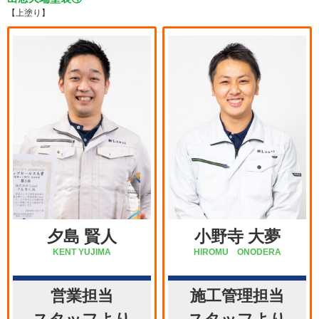
【上塗り】
夕島 賢人
小野寺 大夢
KENT YUJIMA
HIROMU ONODERA
営業担当
施工管理担当