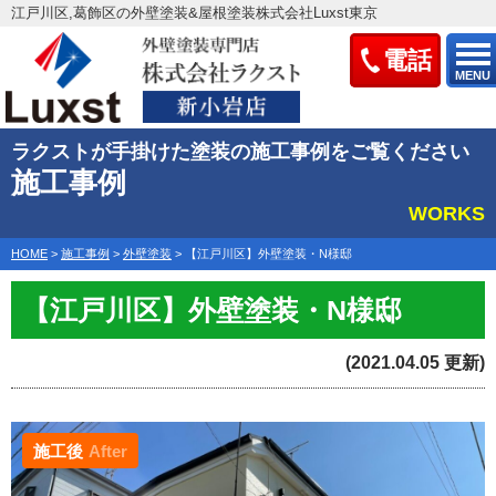
江戸川区,葛飾区の外壁塗装&屋根塗装株式会社Luxst東京
電話
MENU
ラクストが手掛けた塗装の施工事例をご覧ください
施工事例
WORKS
HOME
>
施工事例
>
外壁塗装
>
【江戸川区】外壁塗装・N様邸
【江戸川区】外壁塗装・N様邸
(2021.04.05 更新)
施工後
After