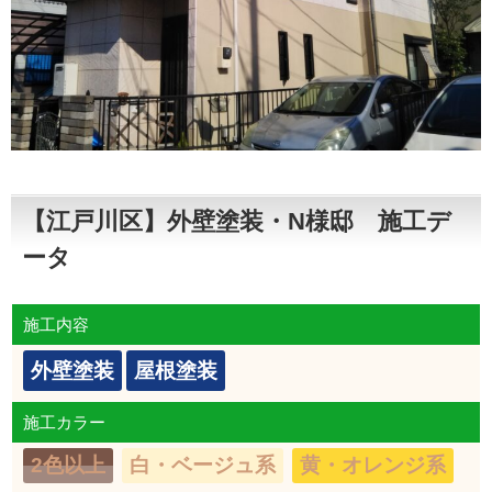
【江戸川区】外壁塗装・N様邸 施工デ
ータ
施工内容
外壁塗装
屋根塗装
施工カラー
2色以上
白・ベージュ系
黄・オレンジ系