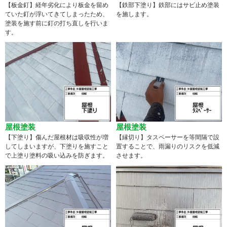
【板金釘】経年劣化により板金を留め
【鉄部下塗り】鉄部にはサビ止め塗装
ていた釘が浮いてきてしまったため、
を施します。
塗装を施す前に釘の打ち直しを行いま
す。
屋根塗装
屋根塗装
【下塗り】傷んだ屋根材は吸収性が増
【縁切り】タスペーサーを等間隔で設
してしまいますが、下塗りを施すこと
置することで、雨漏りのリスクを低減
で上塗り塗料の吸い込みを防ぎます。
させます。