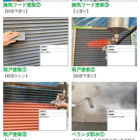
換気フード塗装②
換気フード塗装③
【鉄部下塗り】
【上塗り】
雨戸塗装①
雨戸塗装②
【鉄部ケレン】
【鉄部下塗り】
雨戸塗装③
ベランダ防水①