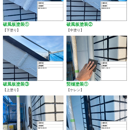
破風板塗装①
破風板塗装②
【下塗り】
【中塗り】
破風板塗装③
竪樋塗装①
【上塗り】
【ケレン】