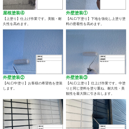
屋根塗装④
外壁塗装①
【上塗り】仕上げ作業です。美観・耐
【ALC/下塗り】下地を強化し上塗り塗
久性を高めます。
料の密着性を高めます。
外壁塗装②
外壁塗装③
【ALC/中塗り】お客様の希望色を塗装
【ALC/上塗り】仕上げ作業です。中塗
します。
りと同じ塗料を塗り重ね、耐久性・美
観性を最大限に引き出します。