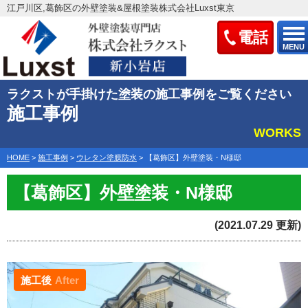
江戸川区,葛飾区の外壁塗装&屋根塗装株式会社Luxst東京
電話
MENU
ラクストが手掛けた塗装の施工事例をご覧ください
施工事例
WORKS
HOME
>
施工事例
>
ウレタン塗膜防水
>
【葛飾区】外壁塗装・N様邸
【葛飾区】外壁塗装・N様邸
(2021.07.29 更新)
施工後
After