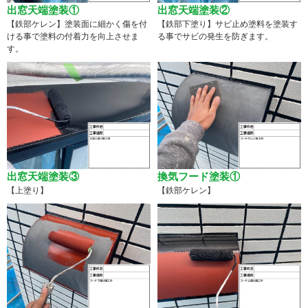
出窓天端塗装①
出窓天端塗装②
【鉄部ケレン】塗装面に細かく傷を付
【鉄部下塗り】サビ止め塗料を塗装す
ける事で塗料の付着力を向上させま
る事でサビの発生を防ぎます。
す。
出窓天端塗装③
換気フード塗装①
【上塗り】
【鉄部ケレン】