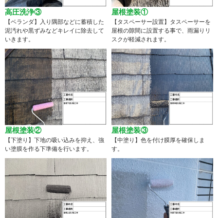
高圧洗浄③
屋根塗装①
【ベランダ】入り隅部などに蓄積した
【タスペーサー設置】タスペーサーを
泥汚れや黒ずみなどキレイに除去して
屋根の隙間に設置する事で、雨漏りリ
いきます。
スクが軽減されます。
屋根塗装②
屋根塗装③
【下塗り】下地の吸い込みを抑え、強
【中塗り】色を付け膜厚を確保しま
い塗膜を作る下準備を行います。
す。