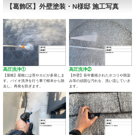
【葛飾区】外壁塗装・N様邸 施工写真
高圧洗浄①
高圧洗浄②
【屋根】屋根には苔やカビが多発しま
【外壁】長年蓄積されたホコリや雨染
す。バイオ洗浄を行う事で根本から除
み等の頑固な汚れを、洗い流していき
去し、再発を防ぎます。
ます。