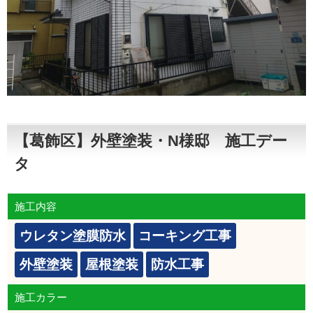
【葛飾区】外壁塗装・N様邸 施工デー
タ
施工内容
ウレタン塗膜防水
コーキング工事
外壁塗装
屋根塗装
防水工事
施工カラー