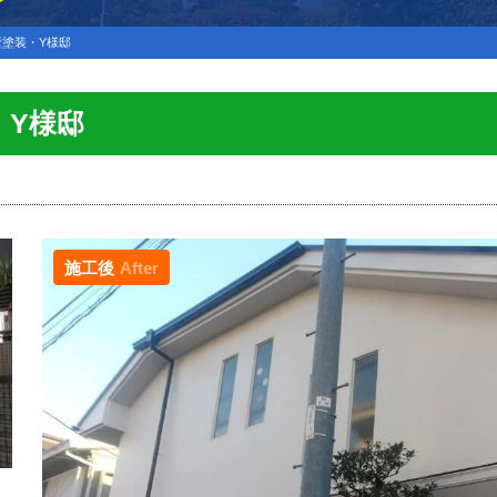
塗装・Y様邸
・Y様邸
施工後
After