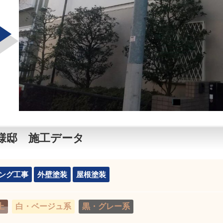
様邸 施工データ
ング工事
外壁塗装
屋根塗装
上
白・ベージュ系
黒・グレー系