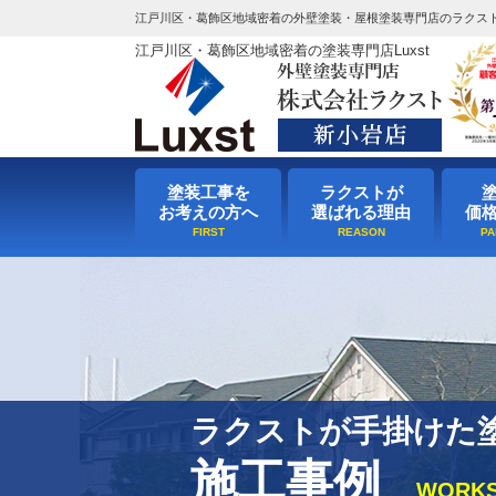
江戸川区・葛飾区地域密着の外壁塗装・屋根塗装専門店のラクス
江戸川区・葛飾区地域密着の塗装専門店Luxst
塗装工事を
ラクストが
お考えの方へ
選ばれる理由
価
ラクストが手掛けた
施工事例
WORK