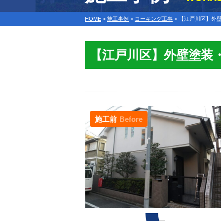
HOME
>
施工事例
>
コーキング工事
>
【江戸川区】外壁
【江戸川区】外壁塗装
施工前
Before