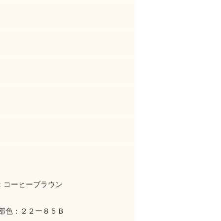
：コーヒーブラウン
部色：２２ー８５Ｂ