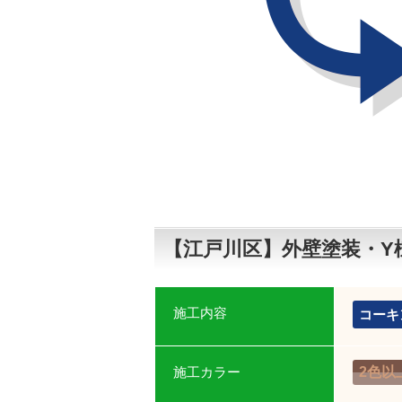
【江戸川区】外壁塗装・Y
施工内容
コーキ
施工カラー
2色以