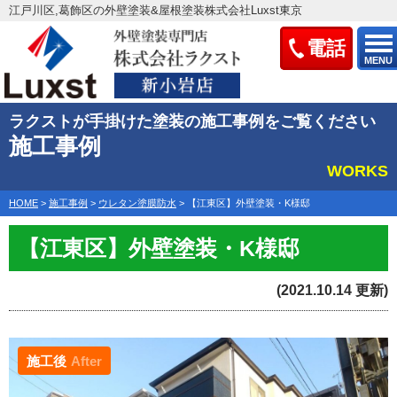
江戸川区,葛飾区の外壁塗装&屋根塗装株式会社Luxst東京
電話
MENU
ラクストが手掛けた塗装の施工事例をご覧ください
施工事例
WORKS
HOME
>
施工事例
>
ウレタン塗膜防水
>
【江東区】外壁塗装・K様邸
【江東区】外壁塗装・K様邸
(2021.10.14 更新)
施工後
After