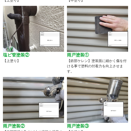
【上塗り】
【中塗り】
塩ビ管塗装②
雨戸塗装①
【上塗り】
【鉄部ケレン】塗装面に細かく傷を付
ける事で塗料の付着力を向上させま
す。
雨戸塗装②
雨戸塗装③