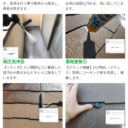
す。洗浄を行う事で根本から除去し、
み等の頑固な汚れを、洗い流していき
再発を防ぎます。
ます。
高圧洗浄③
屋根塗装①
【ベランダ】入り隅部などに蓄積した
【クラック補修】ひび割れ（クラッ
泥汚れや黒ずみなどキレイに除去して
ク）箇所にコーキング材を充填し、補
いきます。
修します。