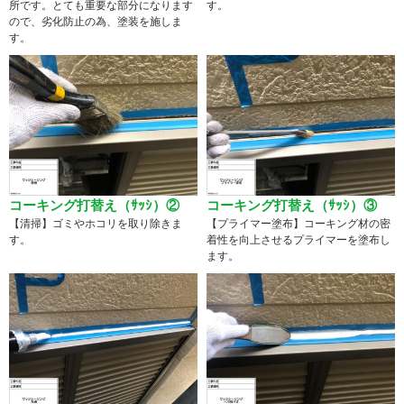
所です。とても重要な部分になります
す。
ので、劣化防止の為、塗装を施しま
す。
コーキング打替え（ｻｯｼ）②
コーキング打替え（ｻｯｼ）③
【清掃】ゴミやホコリを取り除きま
【プライマー塗布】コーキング材の密
す。
着性を向上させるプライマーを塗布し
ます。