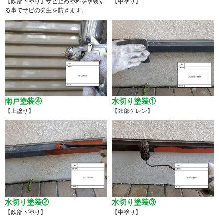
【鉄部下塗り】サビ止め塗料を塗装す
【中塗り】
る事でサビの発生を防ぎます。
雨戸塗装④
水切り塗装①
【上塗り】
【鉄部ケレン】
水切り塗装②
水切り塗装③
【鉄部下塗り】
【中塗り】