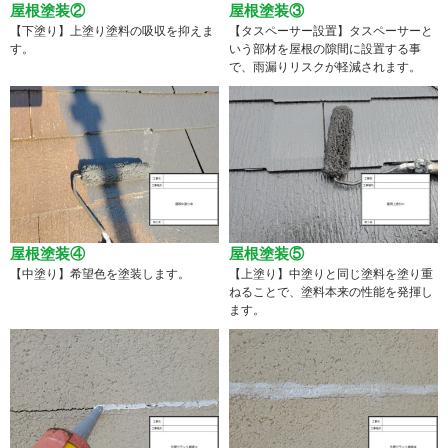
屋根塗装②
屋根塗装③
【下塗り】上塗り塗料の吸収を抑えま
【タスペーサー設置】タスペーサーと
す。
いう部材を屋根の隙間に設置する事
で、雨漏りリスクが軽減されます。
屋根塗装④
屋根塗装⑤
【中塗り】希望色を塗装します。
【上塗り】中塗りと同じ塗料を塗り重
ねることで、塗料本来の性能を発揮し
ます。