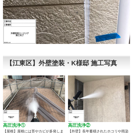
【江東区】外壁塗装・K様邸 施工写真
高圧洗浄①
高圧洗浄②
【屋根】屋根には苔やカビが多発しま
【外壁】長年蓄積されたホコリや雨染