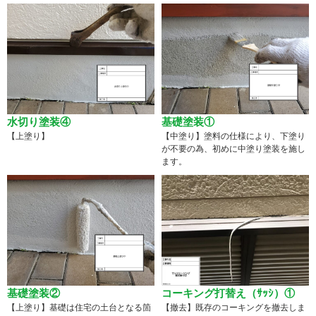
水切り塗装④
基礎塗装①
【上塗り】
【中塗り】塗料の仕様により、下塗り
が不要の為、初めに中塗り塗装を施し
ます。
基礎塗装②
コーキング打替え（ｻｯｼ）①
【上塗り】基礎は住宅の土台となる箇
【撤去】既存のコーキングを撤去しま