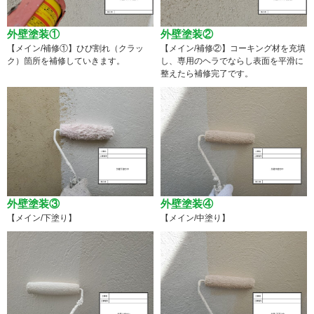
外壁塗装①
外壁塗装②
【メイン/補修①】ひび割れ（クラッ
【メイン/補修②】コーキング材を充填
ク）箇所を補修していきます。
し、専用のヘラでならし表面を平滑に
整えたら補修完了です。
外壁塗装③
外壁塗装④
【メイン/下塗り】
【メイン/中塗り】