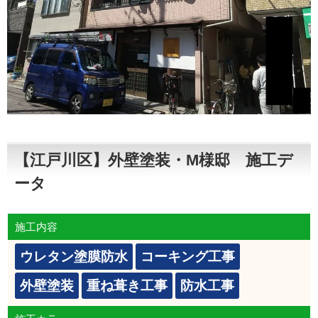
【江戸川区】外壁塗装・M様邸 施工デ
ータ
施工内容
ウレタン塗膜防水
コーキング工事
外壁塗装
重ね葺き工事
防水工事