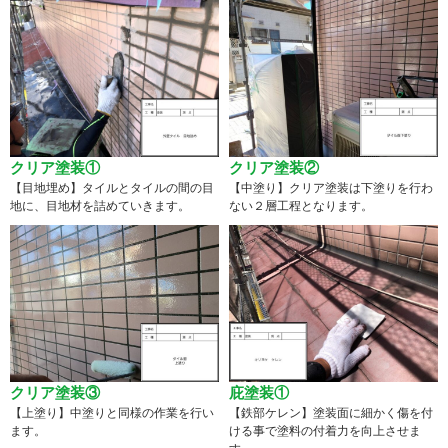
クリア塗装①
クリア塗装②
【目地埋め】タイルとタイルの間の目
【中塗り】クリア塗装は下塗りを行わ
地に、目地材を詰めていきます。
ない２層工程となります。
クリア塗装③
庇塗装①
【上塗り】中塗りと同様の作業を行い
【鉄部ケレン】塗装面に細かく傷を付
ます。
ける事で塗料の付着力を向上させま