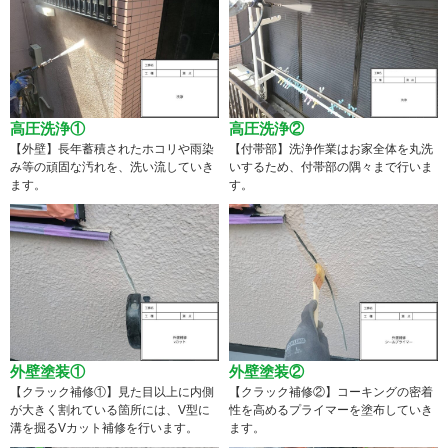
高圧洗浄①
高圧洗浄②
【外壁】長年蓄積されたホコリや雨染
【付帯部】洗浄作業はお家全体を丸洗
み等の頑固な汚れを、洗い流していき
いするため、付帯部の隅々まで行いま
ます。
す。
外壁塗装①
外壁塗装②
【クラック補修①】見た目以上に内側
【クラック補修②】コーキングの密着
が大きく割れている箇所には、V型に
性を高めるプライマーを塗布していき
溝を掘るVカット補修を行います。
ます。