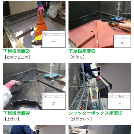
下屋根塗装②
下屋根塗装③
【鉄部サビ止め】
【中塗り】
下屋根塗装④
シャッターボックス塗装①
【上塗り】
【鉄部ケレン】