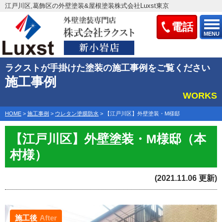
江戸川区,葛飾区の外壁塗装&屋根塗装株式会社Luxst東京
電話
MENU
ラクストが手掛けた塗装の施工事例をご覧ください
施工事例
WORKS
HOME
>
施工事例
>
ウレタン塗膜防水
>
【江戸川区】外壁塗装・M様邸
【江戸川区】外壁塗装・M様邸（本
村様）
(2021.11.06 更新)
施工後
After