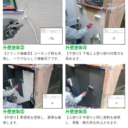
外壁塗装③
外壁塗装④
【クラック補修③】コーキング材を充
【下塗り】下地と上塗り材の付着力を
填し、ヘラでならして補修完了です。
高めます。
外壁塗装⑤
外壁塗装⑥
【中塗り】希望色を塗装し、膜厚を確
【上塗り】中塗りと同じ塗料を使用
保します。
し、美観・耐久性を向上させます。