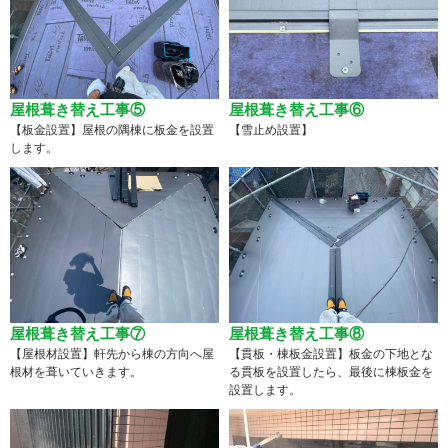
屋根葺き替え工事⑤
屋根葺き替え工事⑥
【板金設置】屋根の隅棟に板金を設置
【雪止め設置】
します。
屋根葺き替え工事⑦
屋根葺き替え工事⑧
【屋根材設置】軒先から棟の方向へ屋
【貫板・棟板金設置】板金の下地とな
根材を葺いていきます。
る貫板を設置したら、最後に棟板金を
設置します。