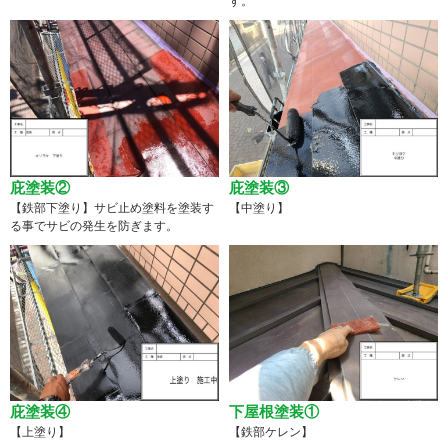
す。
庇塗装②
庇塗装③
【鉄部下塗り】サビ止め塗料を塗装す
【中塗り】
る事でサビの発生を防ぎます。
庇塗装④
下屋根塗装①
【上塗り】
【鉄部ケレン】