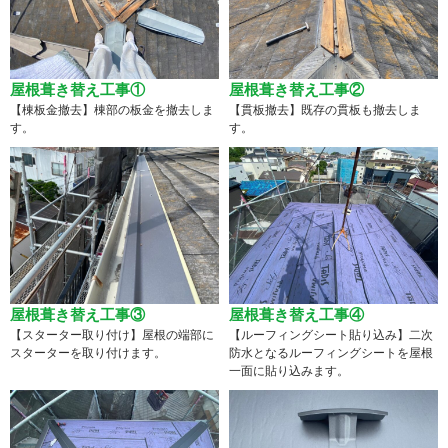
屋根葺き替え工事①
屋根葺き替え工事②
【棟板金撤去】棟部の板金を撤去しま
【貫板撤去】既存の貫板も撤去しま
す。
す。
屋根葺き替え工事③
屋根葺き替え工事④
【スターター取り付け】屋根の端部に
【ルーフィングシート貼り込み】二次
スターターを取り付けます。
防水となるルーフィングシートを屋根
一面に貼り込みます。