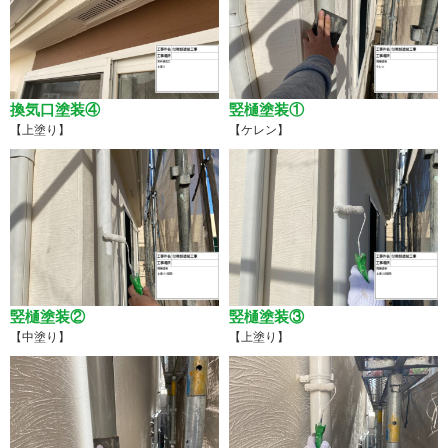
換気口塗装④
竪樋塗装①
【上塗り】
【ケレン】
竪樋塗装②
竪樋塗装③
【中塗り】
【上塗り】