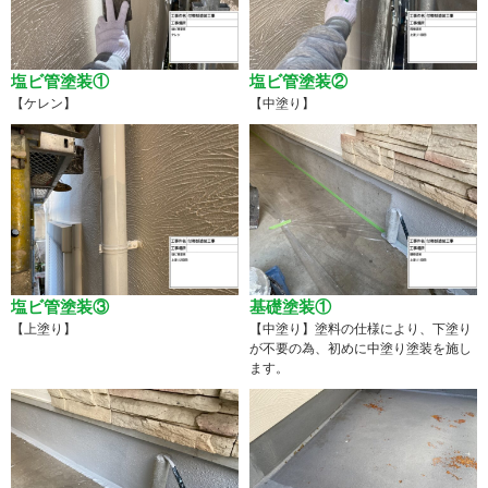
塩ビ管塗装①
塩ビ管塗装②
【ケレン】
【中塗り】
塩ビ管塗装③
基礎塗装①
【上塗り】
【中塗り】塗料の仕様により、下塗り
が不要の為、初めに中塗り塗装を施し
ます。