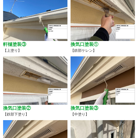
軒樋塗装③
換気口塗装①
【上塗り】
【鉄部ケレン】
換気口塗装②
換気口塗装③
【鉄部下塗り】
【中塗り】