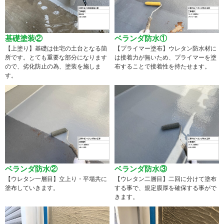
基礎塗装②
ベランダ防水①
【上塗り】基礎は住宅の土台となる箇
【プライマー塗布】ウレタン防水材に
所です。とても重要な部分になります
は接着力が無いため、プライマーを塗
ので、劣化防止の為、塗装を施しま
布することで接着性を持たせます。
す。
ベランダ防水②
ベランダ防水③
【ウレタン一層目】立上り・平場共に
【ウレタン二層目】二回に分けて塗布
塗布していきます。
する事で、規定膜厚を確保する事がで
きます。