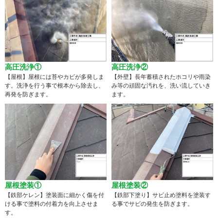
高圧洗浄①
高圧洗浄②
【屋根】屋根には苔やカビが多発しま
【外壁】長年蓄積されたホコリや雨染
す。洗浄を行う事で根本から除去し、
み等の頑固な汚れを、洗い流していき
再発を防ぎます。
ます。
屋根塗装①
屋根塗装②
【鉄部ケレン】塗装面に細かく傷を付
【鉄部下塗り】サビ止め塗料を塗装す
ける事で塗料の付着力を向上させま
る事でサビの発生を防ぎます。
す。