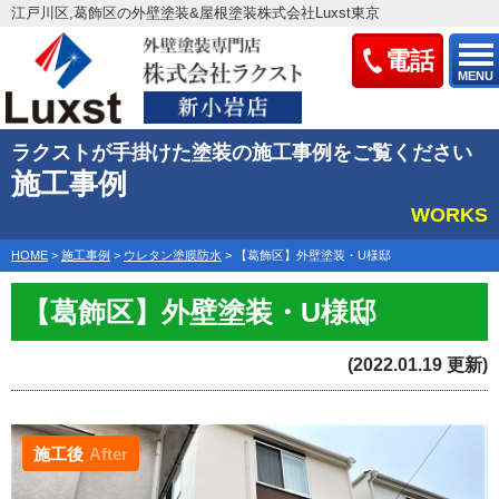
江戸川区,葛飾区の外壁塗装&屋根塗装株式会社Luxst東京
電話
MENU
ラクストが手掛けた塗装の施工事例をご覧ください
施工事例
WORKS
HOME
>
施工事例
>
ウレタン塗膜防水
>
【葛飾区】外壁塗装・U様邸
【葛飾区】外壁塗装・U様邸
(2022.01.19 更新)
施工後
After