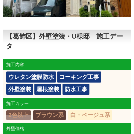
【葛飾区】外壁塗装・U様邸 施工デー
タ
施工内容
ウレタン塗膜防水
コーキング工事
外壁塗装
屋根塗装
防水工事
施工カラー
2色以上
ブラウン系
白・ベージュ系
外壁価格