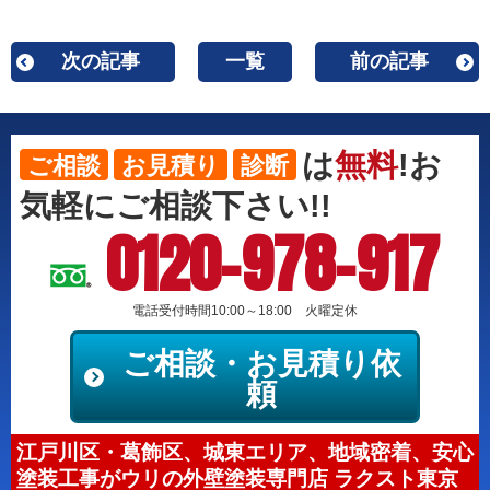
次の記事
一覧
前の記事
は
無料
!お
ご相談
お見積り
診断
気軽にご相談下さい!!
0120-978-917
電話受付時間10:00～18:00 火曜定休
ご相談・お見積り依
頼
江戸川区・葛飾区、城東エリア、地域密着、安心
塗装工事がウリの外壁塗装専門店 ラクスト東京