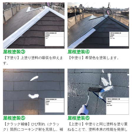
屋根塗装③
屋根塗装④
【下塗り】上塗り塗料の吸収を抑えま
【中塗り】希望色を塗装します。
す。
屋根塗装⑤
屋根塗装⑥
【クラック補修】ひび割れ（クラッ
【上塗り】中塗りと同じ塗料を塗り重
ク）箇所にコーキング材を充填し、補
ねることで、塗料本来の性能を発揮し