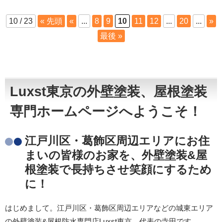
10 / 23
« 先頭
«
...
8
9
10
11
12
...
20
...
»
最後 »
Luxst東京の外壁塗装、屋根塗装
専門ホームページへようこそ！
江戸川区・葛飾区周辺エリアにお住
まいの皆様のお家を、外壁塗装&屋
根塗装で長持ちさせ笑顔にするため
に！
はじめまして。江戸川区・葛飾区周辺エリアなどの城東エリア
の外壁塗装&屋根防水専門店Luxst東京、代表の寺田です。