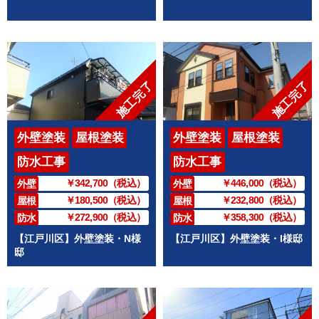
施工完了
施工完了
外壁塗装
屋根塗装
外壁塗装
屋根塗装
防水工事
防水工事
￥342,700（税込）
￥446,000（税込）
外壁
外壁
￥180,500（税込）
￥232,800（税込）
屋根
屋根
￥272,900（税込）
￥358,300（税込）
防水
防水
【江戸川区】外壁塗装・N様
【江戸川区】外壁塗装・I様邸
邸