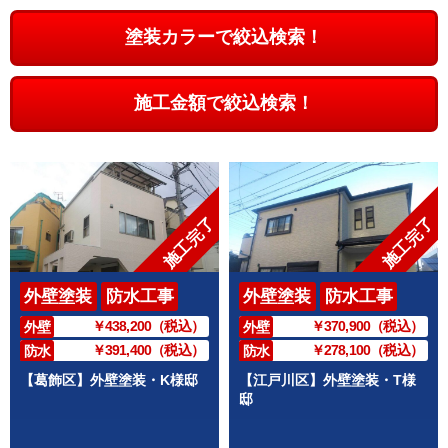
塗装カラーで絞込検索！
施工金額で絞込検索！
施工完了
施工完了
外壁塗装
防水工事
外壁塗装
防水工事
￥438,200（税込）
￥370,900（税込）
外壁
外壁
￥391,400（税込）
￥278,100（税込）
防水
防水
【葛飾区】外壁塗装・K様邸
【江戸川区】外壁塗装・T様
邸