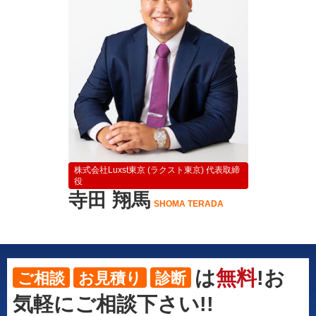
株式会社Luxst東京 (ラクスト東京) 代表取締
役
寺田 翔馬
SHOMA TERADA
は
無料
!お
ご相談
お見積り
診断
気軽にご相談下さい!!