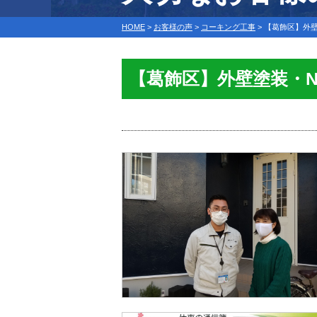
HOME
>
お客様の声
>
コーキング工事
>
【葛飾区】外
【葛飾区】外壁塗装・