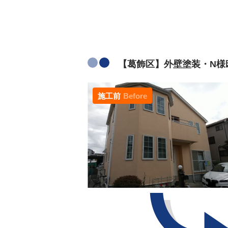
【葛飾区】外壁塗装・N様邸
施工前
Before