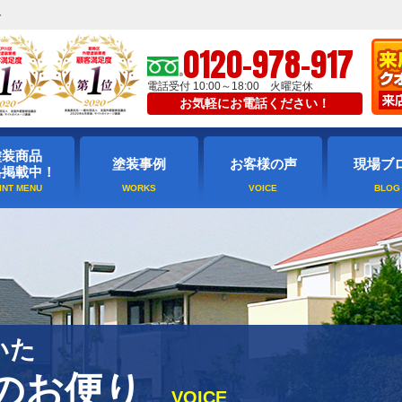
ト
0120-978-917
電話受付 10:00～18:00 火曜定休
お気軽にお電話ください！
塗装商品
塗装事例
お客様の声
現場ブ
格掲載中！
いた
のお便り
VOICE