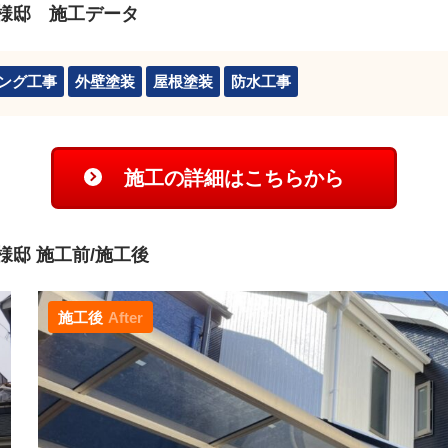
様邸 施工データ
ング工事
外壁塗装
屋根塗装
防水工事
施工の詳細はこちらから
邸 施工前/施工後
施工後
After