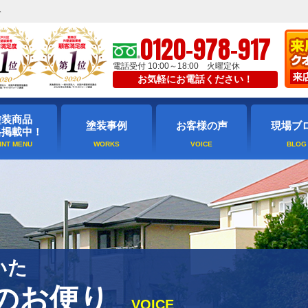
ト
0120-978-917
電話受付 10:00～18:00 火曜定休
お気軽にお電話ください！
塗装商品
塗装事例
お客様の声
現場ブ
格掲載中！
いた
のお便り
VOICE