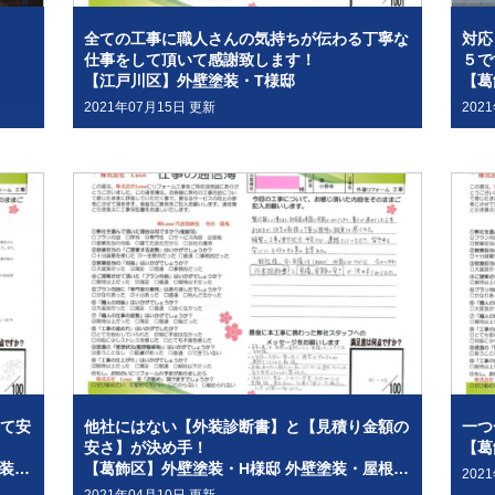
全ての工事に職人さんの気持ちが伝わる丁寧な
対応
仕事をして頂いて感謝致します！
５で
【江戸川区】外壁塗装・T様邸
2021年07月15日 更新
202
て安
他社にはない【外装診断書】と【見積り金額の
一つ
安さ】が決め手！
【江戸川区】T様より、 外壁塗装・屋根塗装・コーキング・防水工事
【葛飾区】外壁塗装・H様邸 外壁塗装・屋根塗装・コーキング・防水工事
202