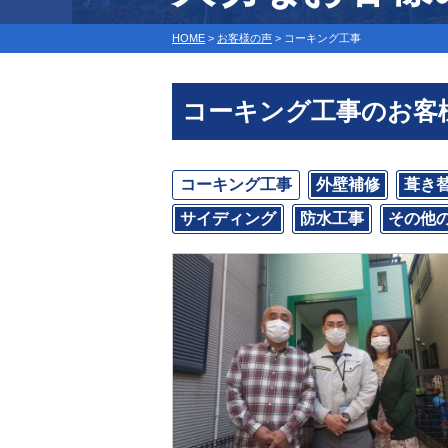
HOME
>
お客様の声
>
コーキング工事
コーキング工事のお客
コーキング工事
外壁補修
葺き
サイディング
防水工事
その他