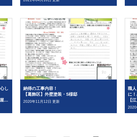
2021年04月10日 更新
心し
納得の工事内容！
職人
【葛飾区】外壁塗装・S様邸
に！
【江戸川区】外壁塗装・T様邸 外壁塗装・屋根塗装・コーキング工事
【江
2020年11月12日 更新
202