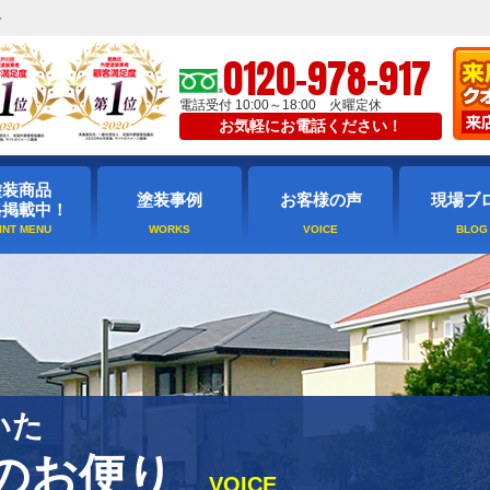
ト
0120-978-917
電話受付 10:00～18:00 火曜定休
お気軽にお電話ください！
塗装商品
塗装事例
お客様の声
現場ブ
格掲載中！
いた
のお便り
VOICE