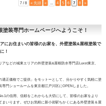
7 / 8
« 先頭
«
...
4
5
6
7
8
»
、屋根塗装専門ホームページへようこそ！
アにお住まいの皆様のお家を、外壁塗装&屋根塗装で
に！
アなどの城東エリアの外壁塗装&屋根防水専門店Luxst東京、
の適正価格でご提供」をモットーとして、分かりやすく気軽に塗
装専門ショールームを東京都江戸川区にOPENしました。
No.1の信用、信頼をこれからも大切にして、皆様のお家をより
てまいります。ぜひお気軽に新小岩駅ちかくにある外壁塗装＆屋