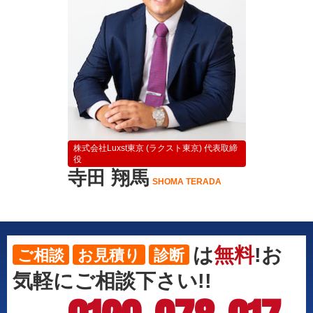
株式会社Luxst東京 (ラクスト東京) 代表取締
役
寺田 翔馬
SHOMA TERADA
は
無料
!お
ご相談
お見積り
診断
気軽にご相談下さい!!