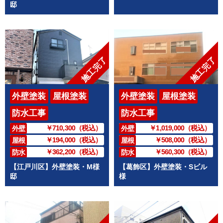
邸
施工完了
施工完了
外壁塗装
屋根塗装
外壁塗装
屋根塗装
防水工事
防水工事
￥710,300（税込）
￥1,019,000（税込）
外壁
外壁
￥194,000（税込）
￥508,000（税込）
屋根
屋根
￥362,200（税込）
￥560,300（税込）
防水
防水
【江戸川区】外壁塗装・M様
【葛飾区】外壁塗装・Sビル
邸
様