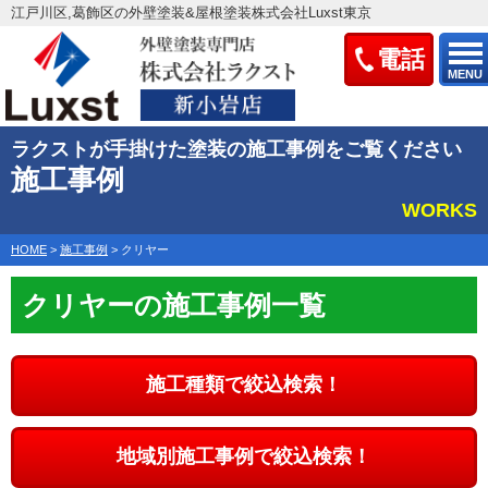
江戸川区,葛飾区の外壁塗装&屋根塗装株式会社Luxst東京
電話
MENU
ラクストが手掛けた塗装の施工事例をご覧ください
施工事例
WORKS
HOME
>
施工事例
>
クリヤー
クリヤーの施工事例一覧
施工種類で絞込検索！
地域別施工事例で絞込検索！