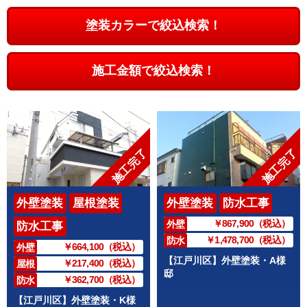
塗装カラーで絞込検索！
施工金額で絞込検索！
施工完了
施工完了
外壁塗装
屋根塗装
外壁塗装
防水工事
￥867,900（税込）
外壁
防水工事
￥1,478,700（税込）
防水
￥664,100（税込）
外壁
【江戸川区】外壁塗装・A様
￥217,400（税込）
屋根
邸
￥362,700（税込）
防水
【江戸川区】外壁塗装・K様