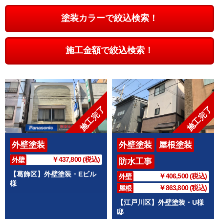
塗装カラーで絞込検索！
施工金額で絞込検索！
施工完了
施工完了
外壁塗装
外壁塗装
屋根塗装
￥437,800 (税込)
外壁
防水工事
【葛飾区】外壁塗装・Eビル
￥406,500 (税込)
外壁
様
￥863,800 (税込)
屋根
【江戸川区】外壁塗装・U様
邸