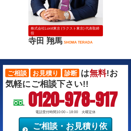
株式会社Luxst東京 (ラクスト東京) 代表取締
役
寺田 翔馬
SHOMA TERADA
は
無料
!お
ご相談
お見積り
診断
気軽にご相談下さい!!
0120-978-917
電話受付時間10:00～18:00 火曜定休
ご相談・お見積り依