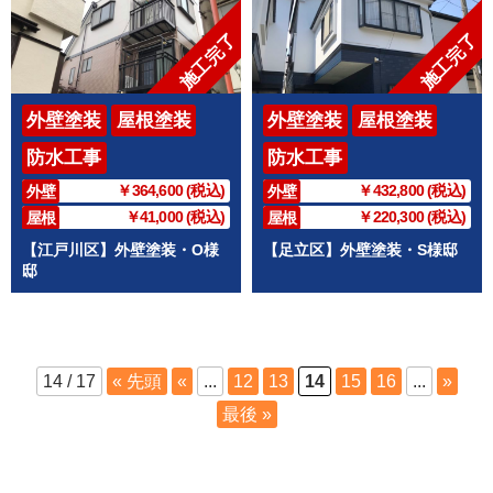
施工完了
施工完了
外壁塗装
屋根塗装
外壁塗装
屋根塗装
防水工事
防水工事
￥364,600 (税込)
￥432,800 (税込)
外壁
外壁
￥41,000 (税込)
￥220,300 (税込)
屋根
屋根
【江戸川区】外壁塗装・O様
【足立区】外壁塗装・S様邸
邸
14 / 17
« 先頭
«
...
12
13
14
15
16
...
»
最後 »