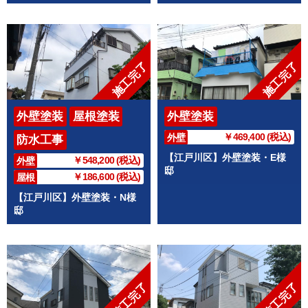
施工完了
施工完了
外壁塗装
屋根塗装
外壁塗装
￥469,400 (税込)
外壁
防水工事
【江戸川区】外壁塗装・E様
￥548,200 (税込)
外壁
邸
￥186,600 (税込)
屋根
【江戸川区】外壁塗装・N様
邸
施工完了
施工完了