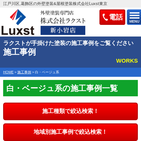
江戸川区,葛飾区の外壁塗装&屋根塗装株式会社Luxst東京
電話
MENU
ラクストが手掛けた塗装の施工事例をご覧ください
施工事例
WORKS
HOME
>
施工事例
>
白・ベージュ系
白・ベージュ系の施工事例一覧
施工種類で絞込検索！
地域別施工事例で絞込検索！