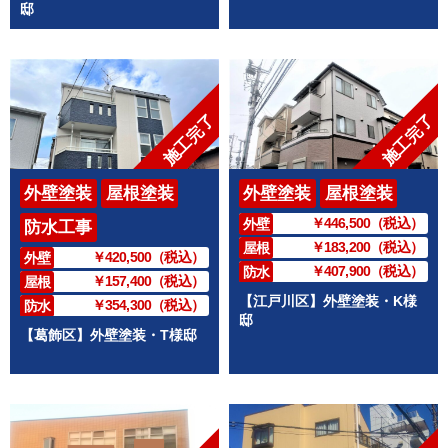
邸
施工完了
施工完了
外壁塗装
屋根塗装
外壁塗装
屋根塗装
￥446,500（税込）
外壁
防水工事
￥183,200（税込）
屋根
￥420,500（税込）
外壁
￥407,900（税込）
防水
￥157,400（税込）
屋根
【江戸川区】外壁塗装・K様
￥354,300（税込）
防水
邸
【葛飾区】外壁塗装・T様邸