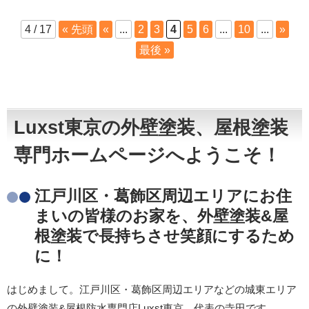
4 / 17
« 先頭
«
...
2
3
4
5
6
...
10
...
»
最後 »
Luxst東京の外壁塗装、屋根塗装
専門ホームページへようこそ！
江戸川区・葛飾区周辺エリアにお住
まいの皆様のお家を、外壁塗装&屋
根塗装で長持ちさせ笑顔にするため
に！
はじめまして。江戸川区・葛飾区周辺エリアなどの城東エリア
の外壁塗装&屋根防水専門店Luxst東京、代表の寺田です。