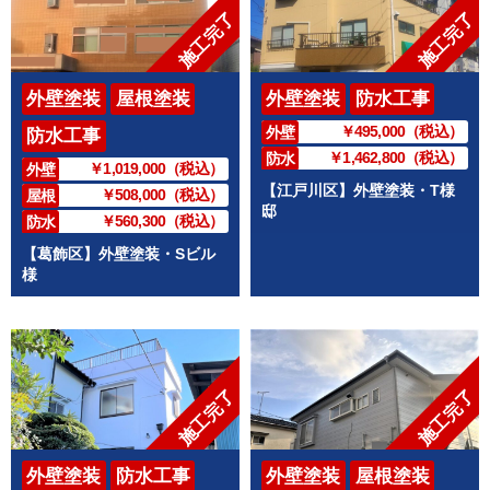
施工完了
施工完了
外壁塗装
屋根塗装
外壁塗装
防水工事
￥495,000（税込）
外壁
防水工事
￥1,462,800（税込）
防水
￥1,019,000（税込）
外壁
【江戸川区】外壁塗装・T様
￥508,000（税込）
屋根
邸
￥560,300（税込）
防水
【葛飾区】外壁塗装・Sビル
様
施工完了
施工完了
外壁塗装
防水工事
外壁塗装
屋根塗装