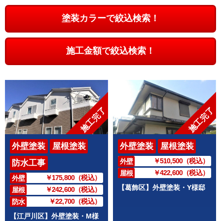
塗装カラーで絞込検索！
施工金額で絞込検索！
施工完了
施工完了
外壁塗装
屋根塗装
外壁塗装
屋根塗装
￥510,500（税込）
外壁
防水工事
￥422,600（税込）
屋根
￥175,800（税込）
外壁
【葛飾区】外壁塗装・Y様邸
￥242,600（税込）
屋根
￥22,700（税込）
防水
【江戸川区】外壁塗装・M様