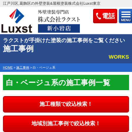
江戸川区,葛飾区の外壁塗装&屋根塗装株式会社Luxst東京
電話
MENU
ラクストが手掛けた塗装の施工事例をご覧ください
施工事例
WORKS
HOME
>
施工事例
>
白・ベージュ系
白・ベージュ系の施工事例一覧
施工種類で絞込検索！
地域別施工事例で絞込検索！