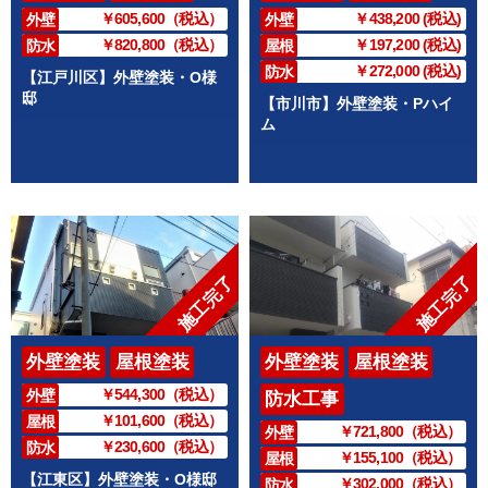
￥605,600（税込）
￥438,200 (税込)
外壁
外壁
￥820,800（税込）
￥197,200 (税込)
防水
屋根
￥272,000 (税込)
防水
【江戸川区】外壁塗装・O様
邸
【市川市】外壁塗装・Pハイ
ム
施工完了
施工完了
外壁塗装
屋根塗装
外壁塗装
屋根塗装
￥544,300（税込）
外壁
防水工事
￥101,600（税込）
屋根
￥721,800（税込）
外壁
￥230,600（税込）
防水
￥155,100（税込）
屋根
【江東区】外壁塗装・O様邸
￥302,000（税込）
防水