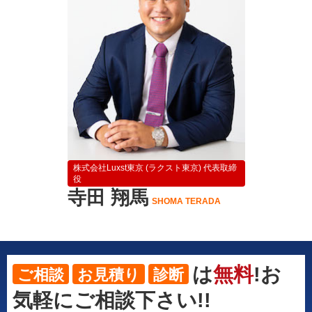
株式会社Luxst東京 (ラクスト東京) 代表取締
役
寺田 翔馬
SHOMA TERADA
は
無料
!お
ご相談
お見積り
診断
気軽にご相談下さい!!